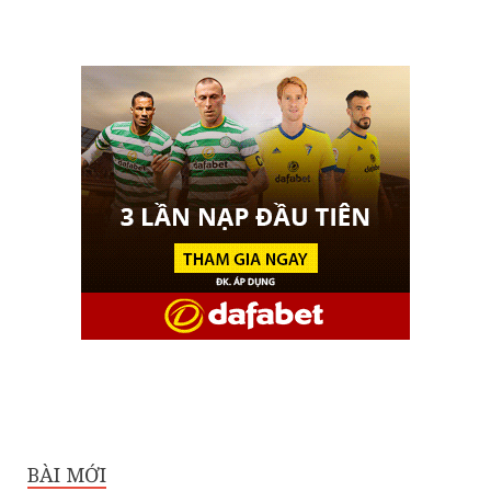
BÀI MỚI