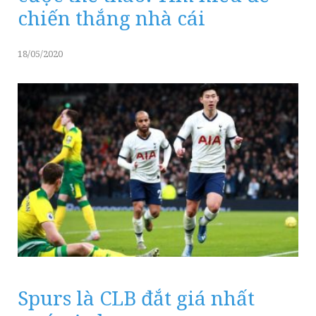
chiến thắng nhà cái
18/05/2020
Spurs là CLB đắt giá nhất