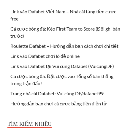
Link vào Dafabet Việt Nam – Nhà cái tặng tiền cược
free
Cá cược bóng đá: Kèo First Team to Score (Đội ghi bàn
trước)
Roulette Dafabet – Hướng dẫn bạn cách chơi chi tiết
Link vào Dafabet chơi lô đề online
Link vào Dafabet tại Vui cùng Dafabet (VuicungDF)
Cá cược bóng đá: Đặt cược vào Tổng số bàn thắng
trong trận đấu!
Trang nhà cái Dafabet: Vui cùng DF/dafabet99
Hướng dẫn bạn chơi cá cược bằng tiền điện tử
TÌM KIẾM NHIỀU