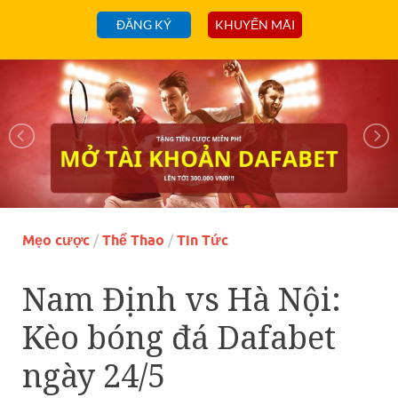
ĐĂNG KÝ
KHUYẾN MÃI
Mẹo cược
/
Thể Thao
/
Tin Tức
Nam Định vs Hà Nội:
Kèo bóng đá Dafabet
ngày 24/5