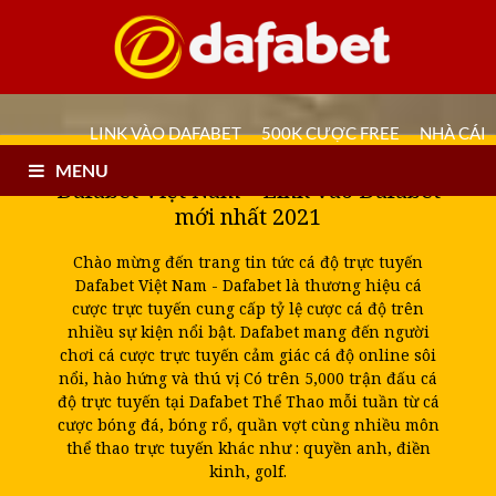
LINK VÀO DAFABET
500K CƯỢC FREE
NHÀ CÁI
MENU
Dafabet Việt Nam – Link vào Dafabet
mới nhất 2021
Chào mừng đến trang tin tức cá độ trực tuyến
Dafabet Việt Nam - Dafabet là thương hiệu cá
cược trực tuyến cung cấp tỷ lệ cược cá độ trên
nhiều sự kiện nổi bật. Dafabet mang đến người
chơi cá cược trực tuyến cảm giác cá độ online sôi
nổi, hào hứng và thú vị Có trên 5,000 trận đấu cá
độ trực tuyến tại Dafabet Thể Thao mỗi tuần từ cá
cược bóng đá, bóng rổ, quần vợt cùng nhiều môn
thể thao trực tuyến khác như : quyền anh, điền
kinh, golf.