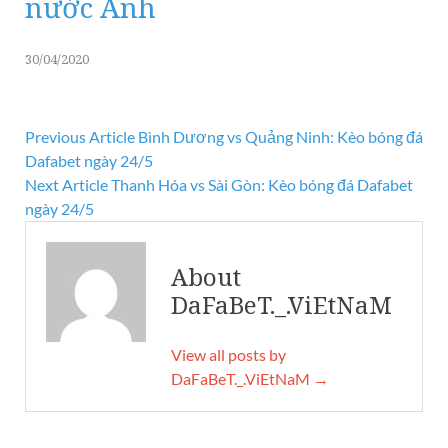
nước Anh
30/04/2020
Previous Article
Bình Dương vs Quảng Ninh: Kèo bóng đá
Dafabet ngày 24/5
Next Article
Thanh Hóa vs Sài Gòn: Kèo bóng đá Dafabet
ngày 24/5
About
DaFaBeT._.ViEtNaM
View all posts by
DaFaBeT._.ViEtNaM →