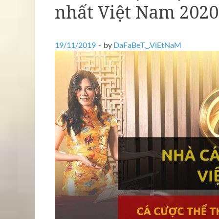
nhất Việt Nam 2020
19/11/2019
-
by
DaFaBeT._.ViEtNaM