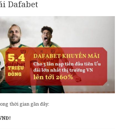
ái Dafabet
ong thời gian gần đây:
 VNĐ!