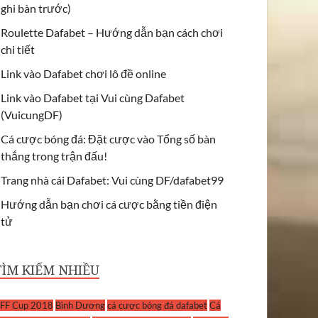
ghi bàn trước)
Roulette Dafabet – Hướng dẫn bạn cách chơi
chi tiết
Link vào Dafabet chơi lô đề online
Link vào Dafabet tại Vui cùng Dafabet
(VuicungDF)
Cá cược bóng đá: Đặt cược vào Tổng số bàn
thắng trong trận đấu!
Trang nhà cái Dafabet: Vui cùng DF/dafabet99
Hướng dẫn bạn chơi cá cược bằng tiền điện
tử
TÌM KIẾM NHIỀU
FF Cup 2018
Bình Dương
cá cược bóng đá dafabet
Cá