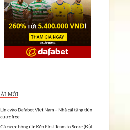
BÀI MỚI
Link vào Dafabet Việt Nam – Nhà cái tặng tiền
cược free
Cá cược bóng đá: Kèo First Team to Score (Đội