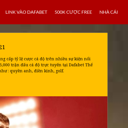
LINK VÀO DAFABET
500K CƯỢC FREE
NHÀ CÁI
21
ng cấp tỷ lệ cược cá độ trên nhiều sự kiện nổi
5,000 trận đấu cá độ trực tuyến tại Dafabet Thể
hư : quyền anh, điền kinh, golf.