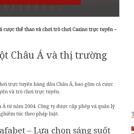
á cược thể thao và chơi trò chơi Casino trực tuyến –
ột Châu Á và thị trường
chơi trực tuyến hàng đầu Châu Á, bao gồm cá cược
yến và trò chơi trực tuyến.
 Á từ năm 2004. Công ty được cấp phép và quản lý
nghiêm túc theo pháp luật.
fabet – Lựa chọn sáng suốt
A