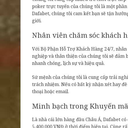
poker trực tuyến của chúng tôi là một phần 
Dafabet, chúng tôi cam kết bạn sẽ tận hưởng
giới.
Nhân viên chăm sóc khách 
Với Bộ Phận Hỗ Trợ Khách Hàng 24/7, nhân
nghiệp và thân thiện của chúng tôi sẽ đảm 
nhanh chóng, lịch sự và hiệu quả.
Sứ mệnh của chúng tôi là cung cấp trải ngh
trách nhiệm. Nếu có bất kỳ nhận xét hay đề x
thoại hoặc email.
Minh bạch trong Khuyến mã
Là nhà cái lớn hàng đầu Châu Á, Dafabet có 
5.400.000 VNĐ ở thời điểm hiện tại. Cùng r