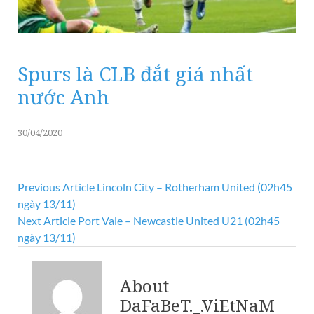
Spurs là CLB đắt giá nhất
nước Anh
30/04/2020
Previous Article
Lincoln City – Rotherham United (02h45
ngày 13/11)
Next Article
Port Vale – Newcastle United U21 (02h45
ngày 13/11)
About
DaFaBeT._.ViEtNaM