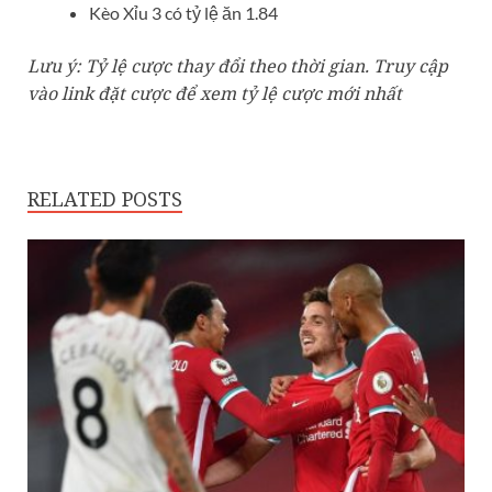
Kèo Xỉu 3 có tỷ lệ ăn 1.84
Lưu ý: Tỷ lệ cược thay đổi theo thời gian. Truy cập
vào link đặt cược để xem tỷ lệ cược mới nhất
RELATED POSTS