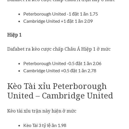
Peterborough United -1 đặt 1 ăn 1.75
Cambridge United +1 đặt 1 ăn 2.09
Hiệp 1
Dafabet ra kèo cược chấp Châu Á Hiệp 1 ở mức
Peterborough United -0.5 đặt 1 ăn 2.06
Cambridge United +0.5 đặt 1 ăn 2.78
Kèo Tài xỉu Peterborough
United – Cambridge United
Kèo tài xỉu trận này hiện ở mức
Kèo Tài 3 tỷ lệ ăn 1.98