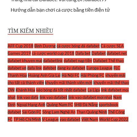
Hướng dẫn bạn chơi cá cược bằng tiền điện tử
TÌM KIẾM NHIỀU
AFF Cup 2018
Bình Dương
cá cược bóng đá dafabet
Cá cược SEA
Games 2019
cá cược world cup 2018
Dafa bet
Dafabet
dafabet.net
dafabet khuyen mai
dafabetlink
dafabet nạp tiền
Dafabet Thể thao
dafabet vn
dafa link
dafebet
dang ky dafabet
Europa League
FLC
Thanh Hóa
Hoàng Anh Gia Lai
Hà Nội FC
Hải Phòng FC
khuyến mãi
cho tất cả thành viên
khuyến mãi thành viên mới
khuyến mãi thể thao
OW
Khánh Hòa
kèo bóng đá tốt nhất dafabet
La Liga
link dafabet moi
nhat
link vao dafa
link vao dafabet
link vao dafabet moi nhat
Nam
Định
Ngoại Hạng Anh
Quảng Nam FC
SHB Đà Nẵng
sportsbook
dafabet
Sài Gòn FC
Sông Lam Nghệ An
Than Quảng Ninh
Thể Công
FC
TP Hồ Chí Minh
V-League
vao dafabet
Việt Nam
World Cup 2022