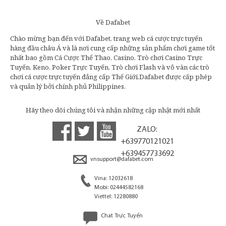
Về Dafabet
Chào mừng bạn đến với Dafabet, trang web cá cược trực tuyến
hàng đầu châu Á và là nơi cung cấp những sản phẩm chơi game tốt
nhất bao gồm Cá Cược Thể Thao, Casino, Trò chơi Casino Trực
Tuyến, Keno, Poker Trực Tuyến, Trò chơi Flash và vô vàn các trò
chơi cá cược trực tuyến đẳng cấp Thế Giới.Dafabet được cấp phép
và quản lý bởi chính phủ Philippines.
Hãy theo dõi chúng tôi và nhận những cập nhật mới nhất
ZALO:
+639770121021
+639457733692
vnsupport@dafabet.com
Vina: 12032618
Mobi: 02444582168
Viettel: 12280880
Chat Trực Tuyến