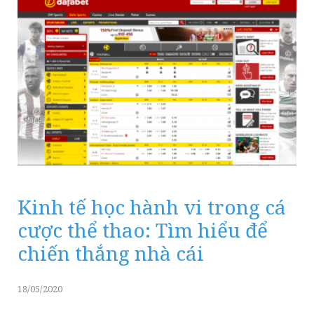
Kinh tế học hành vi trong cá
cược thể thao: Tìm hiểu để
chiến thắng nhà cái
18/05/2020