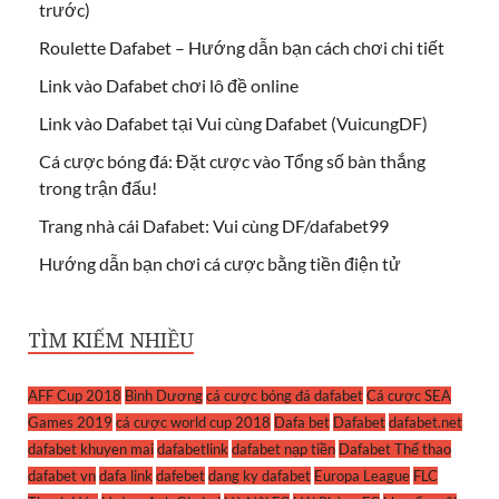
trước)
Roulette Dafabet – Hướng dẫn bạn cách chơi chi tiết
Link vào Dafabet chơi lô đề online
Link vào Dafabet tại Vui cùng Dafabet (VuicungDF)
Cá cược bóng đá: Đặt cược vào Tổng số bàn thắng
trong trận đấu!
Trang nhà cái Dafabet: Vui cùng DF/dafabet99
Hướng dẫn bạn chơi cá cược bằng tiền điện tử
TÌM KIẾM NHIỀU
AFF Cup 2018
Bình Dương
cá cược bóng đá dafabet
Cá cược SEA
Games 2019
cá cược world cup 2018
Dafa bet
Dafabet
dafabet.net
dafabet khuyen mai
dafabetlink
dafabet nạp tiền
Dafabet Thể thao
dafabet vn
dafa link
dafebet
dang ky dafabet
Europa League
FLC