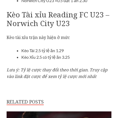
Norwich City U23 +0.5 đặt 1 ăn 2.30
Kèo Tài xỉu Reading FC U23 –
Norwich City U23
Kèo tài xỉu trận này hiện ở mức
Kèo Tài 2.5 tỷ lệ ăn 1.29
Kèo Xỉu 2.5 có tỷ lệ ăn 3.25
Lưu ý: Tỷ lệ cược thay đổi theo thời gian. Truy cập
vào link đặt cược để xem tỷ lệ cược mới nhất
RELATED POSTS