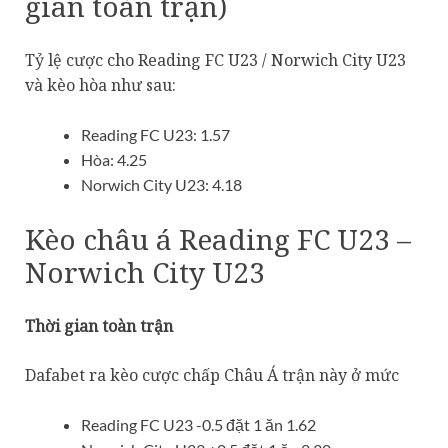
gian toàn trận)
Tỷ lệ cược cho Reading FC U23 / Norwich City U23
và kèo hòa như sau:
Reading FC U23: 1.57
Hòa: 4.25
Norwich City U23: 4.18
Kèo châu á Reading FC U23 –
Norwich City U23
Thời gian toàn trận
Dafabet ra kèo cược chấp Châu Á trận này ở mức
Reading FC U23 -0.5 đặt 1 ăn 1.62