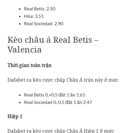
Real Betis: 2.50
Hòa: 3.51
Real Sociedad: 2.90
Kèo châu á Real Betis –
Valencia
Thời gian toàn trận
Dafabet ra kèo cược chấp Châu Á trận này ở mức
Real Betis 0,+0.5 đặt 1 ăn 1.61
Real Sociedad 0,-0.5 đặt 1 ăn 2.47
Hiệp 1
Dafabet ra kèo cược chấp Châu Á Hiệp 1 ở mức