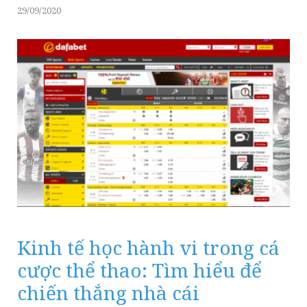
29/09/2020
Kinh tế học hành vi trong cá
cược thể thao: Tìm hiểu để
chiến thắng nhà cái