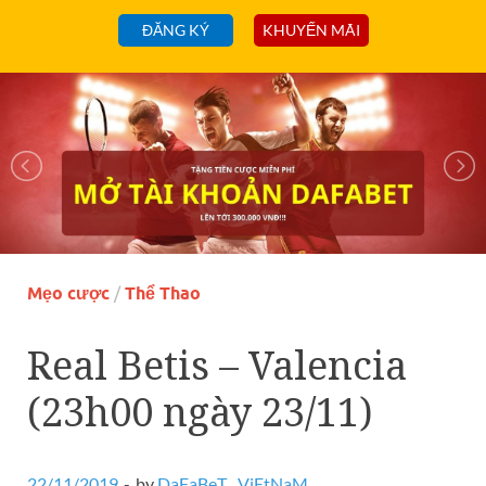
ĐĂNG KÝ
KHUYẾN MÃI
Mẹo cược
/
Thể Thao
Real Betis – Valencia
(23h00 ngày 23/11)
22/11/2019
-
by
DaFaBeT._.ViEtNaM