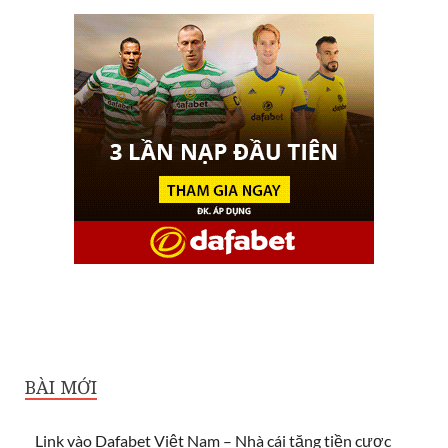
BÀI MỚI
Link vào Dafabet Việt Nam – Nhà cái tặng tiền cược