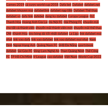
Games 2019
cá cược world cup 2018
Dafa bet
Dafabet
dafabet.net
dafabet khuyen mai
dafabetlink
dafabet nạp tiền
Dafabet Thể thao
dafabet vn
dafa link
dafebet
dang ky dafabet
Europa League
FLC
Thanh Hóa
Hoàng Anh Gia Lai
Hà Nội FC
Hải Phòng FC
khuyến mãi
cho tất cả thành viên
khuyến mãi thành viên mới
khuyến mãi thể thao
OW
Khánh Hòa
kèo bóng đá tốt nhất dafabet
La Liga
link dafabet moi
nhat
link vao dafa
link vao dafabet
link vao dafabet moi nhat
Nam
Định
Ngoại Hạng Anh
Quảng Nam FC
SHB Đà Nẵng
sportsbook
dafabet
Sài Gòn FC
Sông Lam Nghệ An
Than Quảng Ninh
Thể Công
FC
TP Hồ Chí Minh
V-League
vao dafabet
Việt Nam
World Cup 2022