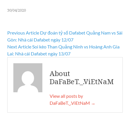
30/04/2020
Previous Article
Dự đoán tỷ số Dafabet Quảng Nam vs Sài
Gòn: Nhà cái Dafabet ngày 12/07
Next Article
Soi kèo Than Quảng Ninh vs Hoàng Anh Gia
Lai: Nhà cái Dafabet ngày 13/07
About
DaFaBeT._.ViEtNaM
View all posts by
DaFaBeT._.ViEtNaM →