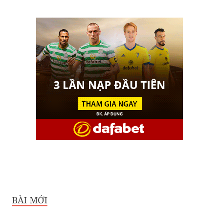
BÀI MỚI