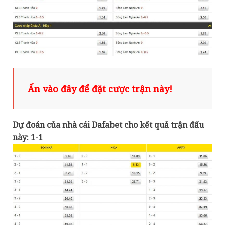
Ấn vào đây để đặt cược trận này!
Dự đoán của nhà cái Dafabet cho kết quả trận đấu
này: 1-1