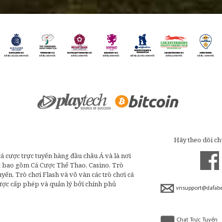
Hãy theo dõi ch
 cược trực tuyến hàng đầu châu Á và là nơi
 bao gồm Cá Cược Thể Thao, Casino, Trò
ến, Trò chơi Flash và vô vàn các trò chơi cá
ược cấp phép và quản lý bởi chính phủ
vnsupport@dafab
Chat Trực Tuyến