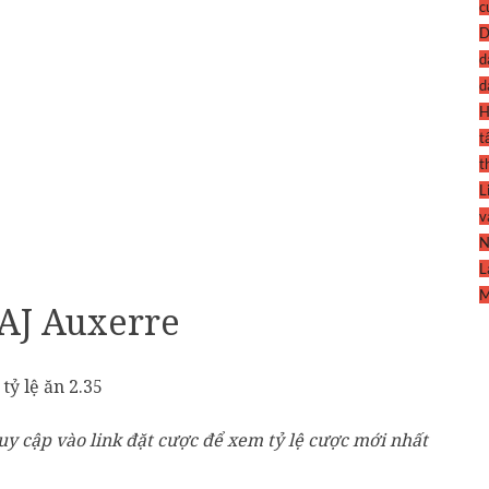
c
D
d
d
H
t
t
L
v
N
L
M
 AJ Auxerre
tỷ lệ ăn 2.35
ruy cập vào link đặt cược để xem tỷ lệ cược mới nhất