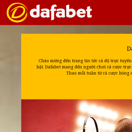
D
Chào mừng đến trang tin tức cá độ trực tuyến 
bật. Dafabet mang đến người chơi cá cược trực 
Thao mỗi tuần từ cá cược bóng đ