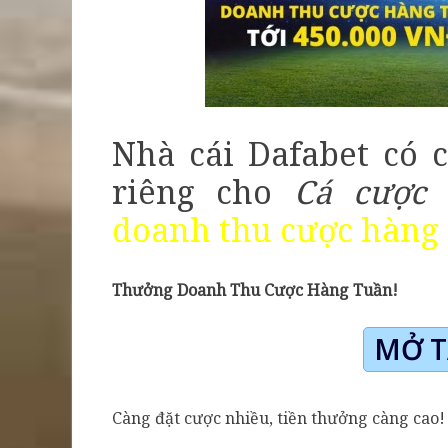
Nhà cái Dafabet có 
riêng cho
Cá cược 
doanh thu cược hàng
Thưởng Doanh Thu Cược
Hàng Tu
ầ
n
!
MỞ T
Càng đặt cược nhiều, tiền thưởng càng cao!