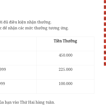
c
D
d
d
ới đủ điều kiện nhận thưởng.
H
c để nhận các mức thưởng tương ứng.
t
t
Ti
ề
n Th
ưở
ng
L
v
N
450.000
L
M
.999
225.000
999
100.000
của bạn vào Thứ Hai hàng tuần.