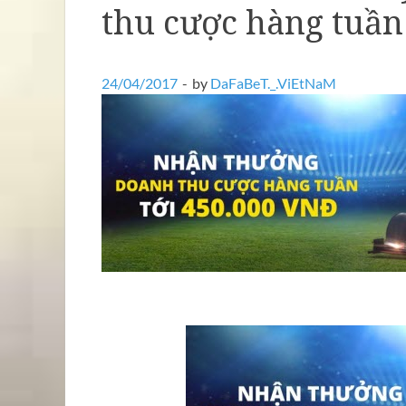
thu cược hàng tuần
24/04/2017
-
by
DaFaBeT._.ViEtNaM