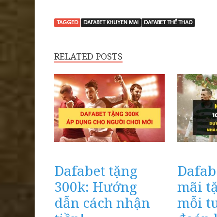
TAGGED
DAFABET KHUYEN MAI
DAFABET THỂ THAO
RELATED POSTS
Dafabet tặng
Dafab
300k: Hướng
mãi t
dẫn cách nhận
mỗi t