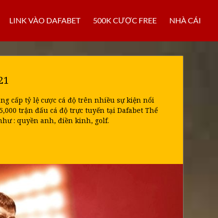
LINK VÀO DAFABET
500K CƯỢC FREE
NHÀ CÁI
21
ng cấp tỷ lệ cược cá độ trên nhiều sự kiện nổi
5,000 trận đấu cá độ trực tuyến tại Dafabet Thể
hư : quyền anh, điền kinh, golf.