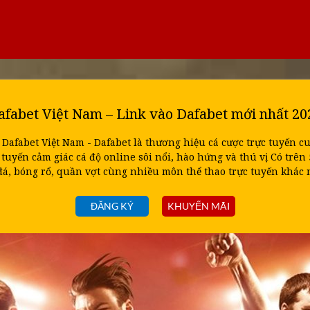
afabet Việt Nam – Link vào Dafabet mới nhất 20
Dafabet Việt Nam - Dafabet là thương hiệu cá cược trực tuyến cu
tuyến cảm giác cá độ online sôi nổi, hào hứng và thú vị Có trên 
á, bóng rổ, quần vợt cùng nhiều môn thể thao trực tuyến khác n
ĐĂNG KÝ
KHUYẾN MÃI