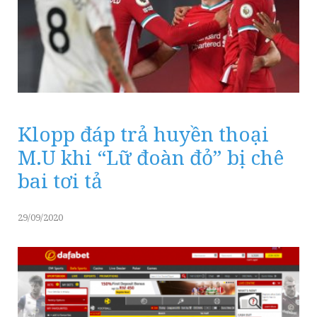
Klopp đáp trả huyền thoại
M.U khi “Lữ đoàn đỏ” bị chê
bai tơi tả
29/09/2020