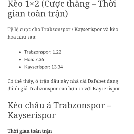
Kèo 1×2 (Cược thắng – Thời
gian toàn trận)
Tỷ lệ cược cho Trabzonspor / Kayserispor và kèo
hòa như sau:
Trabzonspor: 1.22
Hòa: 7.36
Kayserispor: 13.34
Có thể thấy, ở trận đấu này nhà cái Dafabet đang
đánh giá Trabzonspor cao hơn so với Kayserispor.
Kèo châu á Trabzonspor –
Kayserispor
Thời gian toàn trận