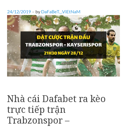
24/12/2019
-
by
DaFaBeT._.ViEtNaM
Nhà cái Dafabet ra kèo
trực tiếp trận
Trabzonspor –