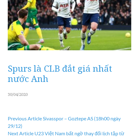
Spurs là CLB đắt giá nhất
nước Anh
30/04/2020
Previous Article
Sivasspor – Goztepe AS (18h00 ngày
29/12)
Next Article
U23 Việt Nam bất ngờ thay đổi lịch tập từ