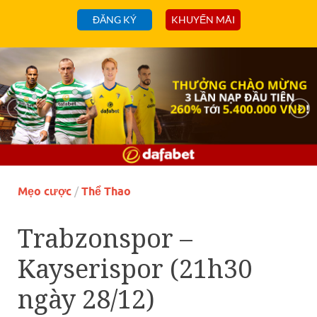
ĐĂNG KÝ
KHUYẾN MÃI
Mẹo cược
/
Thể Thao
Trabzonspor –
Kayserispor (21h30
ngày 28/12)