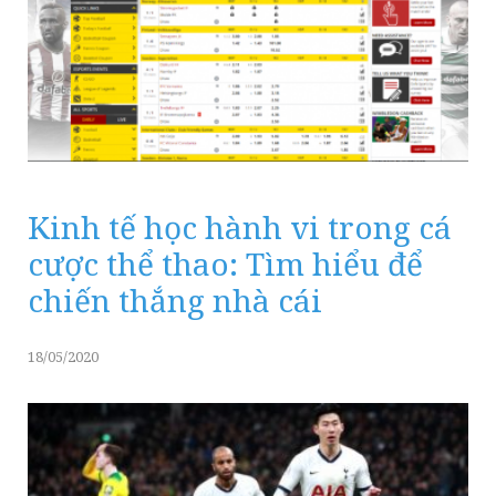
Kinh tế học hành vi trong cá
cược thể thao: Tìm hiểu để
chiến thắng nhà cái
18/05/2020