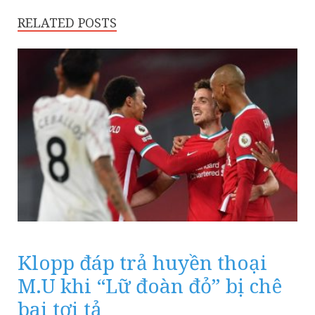
RELATED POSTS
Klopp đáp trả huyền thoại
M.U khi “Lữ đoàn đỏ” bị chê
bai tơi tả