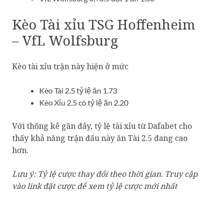
Kèo Tài xỉu TSG Hoffenheim
– VfL Wolfsburg
Kèo tài xỉu trận này hiện ở mức
Kèo Tài 2.5 tỷ lệ ăn 1.73
Kèo Xỉu 2.5 có tỷ lệ ăn 2.20
Với thống kê gần đây, tỷ lệ tài xỉu từ Dafabet cho
thấy khả năng trận đấu này ăn Tài 2.5 đang cao
hơn.
Lưu ý: Tỷ lệ cược thay đổi theo thời gian. Truy cập
vào link đặt cược để xem tỷ lệ cược mới nhất