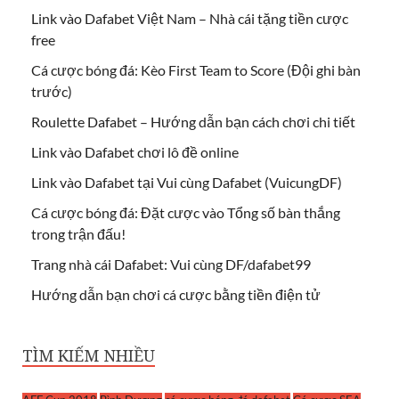
Link vào Dafabet Việt Nam – Nhà cái tặng tiền cược
free
Cá cược bóng đá: Kèo First Team to Score (Đội ghi bàn
trước)
Roulette Dafabet – Hướng dẫn bạn cách chơi chi tiết
Link vào Dafabet chơi lô đề online
Link vào Dafabet tại Vui cùng Dafabet (VuicungDF)
Cá cược bóng đá: Đặt cược vào Tổng số bàn thắng
trong trận đấu!
Trang nhà cái Dafabet: Vui cùng DF/dafabet99
Hướng dẫn bạn chơi cá cược bằng tiền điện tử
TÌM KIẾM NHIỀU