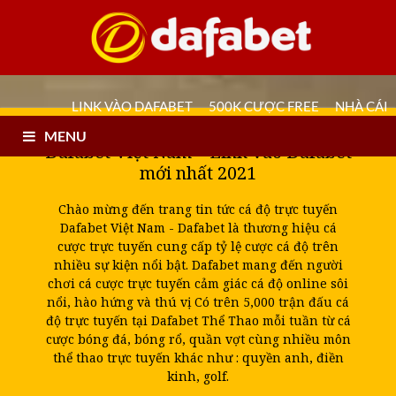
LINK VÀO DAFABET
500K CƯỢC FREE
NHÀ CÁI
MENU
Dafabet Việt Nam – Link vào Dafabet
mới nhất 2021
Chào mừng đến trang tin tức cá độ trực tuyến
Dafabet Việt Nam - Dafabet là thương hiệu cá
cược trực tuyến cung cấp tỷ lệ cược cá độ trên
nhiều sự kiện nổi bật. Dafabet mang đến người
chơi cá cược trực tuyến cảm giác cá độ online sôi
nổi, hào hứng và thú vị Có trên 5,000 trận đấu cá
độ trực tuyến tại Dafabet Thể Thao mỗi tuần từ cá
cược bóng đá, bóng rổ, quần vợt cùng nhiều môn
thể thao trực tuyến khác như : quyền anh, điền
kinh, golf.