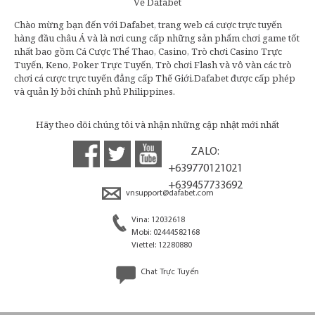
Về Dafabet
Chào mừng bạn đến với Dafabet, trang web cá cược trực tuyến
hàng đầu châu Á và là nơi cung cấp những sản phẩm chơi game tốt
nhất bao gồm Cá Cược Thể Thao, Casino, Trò chơi Casino Trực
Tuyến, Keno, Poker Trực Tuyến, Trò chơi Flash và vô vàn các trò
chơi cá cược trực tuyến đẳng cấp Thế Giới.Dafabet được cấp phép
và quản lý bởi chính phủ Philippines.
Hãy theo dõi chúng tôi và nhận những cập nhật mới nhất
ZALO:
+639770121021
+639457733692
vnsupport@dafabet.com
Vina: 12032618
Mobi: 02444582168
Viettel: 12280880
Chat Trực Tuyến