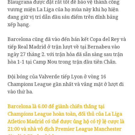
Blaugrana được đặt rất tốt để bảo vệ thành công
vương miện La Liga của họ mùa này khi họ hiện
đang giữ vị trí dẫn đầu sáu điểm trên đỉnh bảng
xếp hạng.
Barcelona cũng đã vào đến bán kết Copa del Rey và
tiếp Real Madrid ở trận lượt về tại Bernabeu vào
ngày 27 tháng 2. với trận hòa đã sẵn sàng sau trận
hòa 1-1 tại Camp Nou trong trận đầu tiên Chân.
Đội bóng của Valverde tiếp Lyon ở vòng 16
Champions League gần nhất và vắng mặt ở lượt đi
vào thứ ba.
Barcelona là 6.00 để giành chiến thắng tại
Champions League hoàn toàn, đối thủ của La Liga
Atletico Madrid có thể được ủng hộ có tỷ lệ cược là
21:00 và nhà vô địch Premier League Manchester