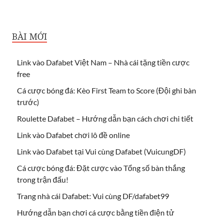
BÀI MỚI
Link vào Dafabet Việt Nam – Nhà cái tặng tiền cược
free
Cá cược bóng đá: Kèo First Team to Score (Đội ghi bàn
trước)
Roulette Dafabet – Hướng dẫn bạn cách chơi chi tiết
Link vào Dafabet chơi lô đề online
Link vào Dafabet tại Vui cùng Dafabet (VuicungDF)
Cá cược bóng đá: Đặt cược vào Tổng số bàn thắng
trong trận đấu!
Trang nhà cái Dafabet: Vui cùng DF/dafabet99
Hướng dẫn bạn chơi cá cược bằng tiền điện tử