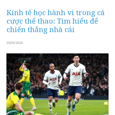
Kinh tế học hành vi trong cá
cược thể thao: Tìm hiểu để
chiến thắng nhà cái
18/05/2020