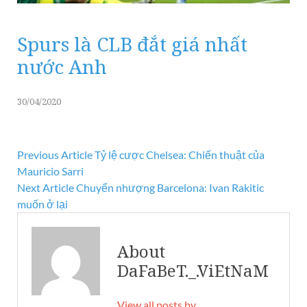
Spurs là CLB đắt giá nhất
nước Anh
30/04/2020
Previous Article
Tỷ lệ cược Chelsea: Chiến thuật của
Mauricio Sarri
Next Article
Chuyển nhượng Barcelona: Ivan Rakitic
muốn ở lại
About
DaFaBeT._.ViEtNaM
View all posts by