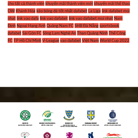
cho tất cả thành viên
khuyến mãi thành viên mới
khuyến mãi thể thao
OW
Khánh Hòa
kèo bóng đá tốt nhất dafabet
La Liga
link dafabet moi
nhat
link vao dafa
link vao dafabet
link vao dafabet moi nhat
Nam
Định
Ngoại Hạng Anh
Quảng Nam FC
SHB Đà Nẵng
sportsbook
dafabet
Sài Gòn FC
Sông Lam Nghệ An
Than Quảng Ninh
Thể Công
FC
TP Hồ Chí Minh
V-League
vao dafabet
Việt Nam
World Cup 2022