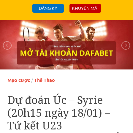
ĐĂNG KÝ
KHUYẾN MÃI
Mẹo cược
/
Thể Thao
Dự đoán Úc – Syrie
(20h15 ngày 18/01) –
Tứ kết U23