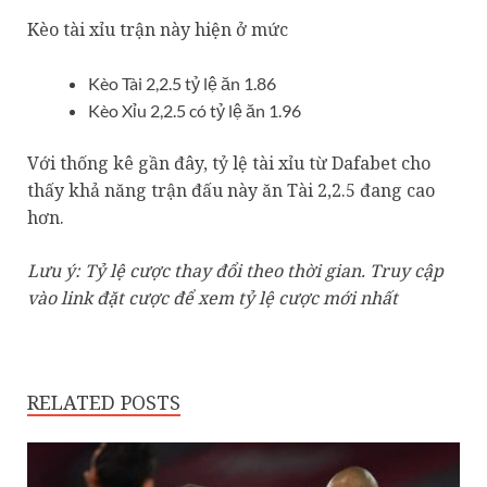
Kèo tài xỉu trận này hiện ở mức
Kèo Tài 2,2.5 tỷ lệ ăn 1.86
Kèo Xỉu 2,2.5 có tỷ lệ ăn 1.96
Với thống kê gần đây, tỷ lệ tài xỉu từ Dafabet cho
thấy khả năng trận đấu này ăn Tài 2,2.5 đang cao
hơn.
Lưu ý: Tỷ lệ cược thay đổi theo thời gian. Truy cập
vào link đặt cược để xem tỷ lệ cược mới nhất
RELATED POSTS