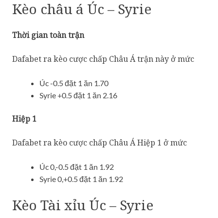
Kèo châu á Úc – Syrie
Thời gian toàn trận
Dafabet ra kèo cược chấp Châu Á trận này ở mức
Úc -0.5 đặt 1 ăn 1.70
Syrie +0.5 đặt 1 ăn 2.16
Hiệp 1
Dafabet ra kèo cược chấp Châu Á Hiệp 1 ở mức
Úc 0,-0.5 đặt 1 ăn 1.92
Syrie 0,+0.5 đặt 1 ăn 1.92
Kèo Tài xỉu Úc – Syrie