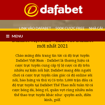
LINK VÀO DAFABET
500K CƯỢC FREE
NHÀ CÁI
MENU
Dafabet Việt Nam – Link vào Dafabet
mới nhất 2021
Chào mừng đến trang tin tức cá độ trực tuyến
Dafabet Việt Nam - Dafabet là thương hiệu cá
cược trực tuyến cung cấp tỷ lệ cược cá độ trên
nhiều sự kiện nổi bật. Dafabet mang đến người
chơi cá cược trực tuyến cảm giác cá độ online sôi
nổi, hào hứng và thú vị Có trên 5,000 trận đấu cá
độ trực tuyến tại Dafabet Thể Thao mỗi tuần từ cá
cược bóng đá, bóng rổ, quần vợt cùng nhiều môn
thể thao trực tuyến khác như : quyền anh, điền
kinh, golf.