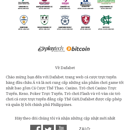
Về Dafabet
Chào mừng bạn đến với Dafabet, trang web cá cược trực tuyến
hàng đầu châu Á và là nơi cung cấp những sản phẩm chơi game tốt
nhất bao gồm Cá Cược Thể Thao, Casino, Trò chơi Casino Trực
Tuyến, Keno, Poker Trực Tuyến, Trò chơi Flash và vô vàn các trò
chơi cá cược trực tuyến đẳng cấp Thế Giới.Dafabet được cấp phép
và quản lý bởi chính phủ Philippines.
Hãy theo dõi chúng tôi và nhận những cập nhật mới nhất
ZALO: