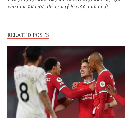
vào link đặt cược để xem tỷ lệ cược mới nhất
RELATED POSTS