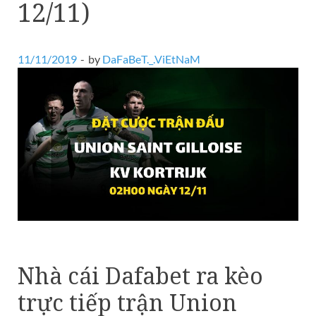
12/11)
11/11/2019
-
by
DaFaBeT._.ViEtNaM
Nhà cái Dafabet ra kèo
trực tiếp trận Union