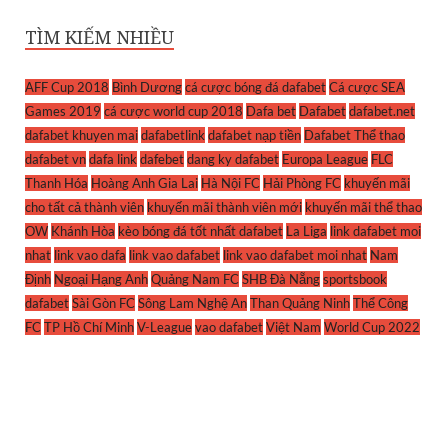
TÌM KIẾM NHIỀU
AFF Cup 2018
Bình Dương
cá cược bóng đá dafabet
Cá cược SEA
Games 2019
cá cược world cup 2018
Dafa bet
Dafabet
dafabet.net
dafabet khuyen mai
dafabetlink
dafabet nạp tiền
Dafabet Thể thao
dafabet vn
dafa link
dafebet
dang ky dafabet
Europa League
FLC
Thanh Hóa
Hoàng Anh Gia Lai
Hà Nội FC
Hải Phòng FC
khuyến mãi
cho tất cả thành viên
khuyến mãi thành viên mới
khuyến mãi thể thao
OW
Khánh Hòa
kèo bóng đá tốt nhất dafabet
La Liga
link dafabet moi
nhat
link vao dafa
link vao dafabet
link vao dafabet moi nhat
Nam
Định
Ngoại Hạng Anh
Quảng Nam FC
SHB Đà Nẵng
sportsbook
dafabet
Sài Gòn FC
Sông Lam Nghệ An
Than Quảng Ninh
Thể Công
FC
TP Hồ Chí Minh
V-League
vao dafabet
Việt Nam
World Cup 2022