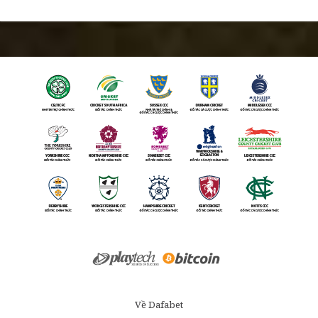
Về Dafabet