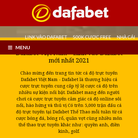
LINK VÀO DAFABET
500K CƯỢC FREE
NHÀ CÁI
MENU
Dafabet Việt Nam – Link vào Dafabet
mới nhất 2021
Chào mừng đến trang tin tức cá độ trực tuyến
Dafabet Việt Nam - Dafabet là thương hiệu cá
cược trực tuyến cung cấp tỷ lệ cược cá độ trên
nhiều sự kiện nổi bật. Dafabet mang đến người
chơi cá cược trực tuyến cảm giác cá độ online sôi
nổi, hào hứng và thú vị Có trên 5,000 trận đấu cá
độ trực tuyến tại Dafabet Thể Thao mỗi tuần từ cá
cược bóng đá, bóng rổ, quần vợt cùng nhiều môn
thể thao trực tuyến khác như : quyền anh, điền
kinh, golf.