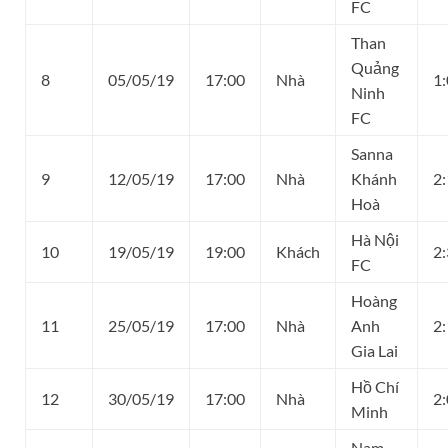
FC
Than
Quảng
8
05/05/19
17:00
Nhà
1:
Ninh
FC
Sanna
9
12/05/19
17:00
Nhà
Khánh
2:
Hoà
Hà Nội
10
19/05/19
19:00
Khách
2:
FC
Hoàng
11
25/05/19
17:00
Nhà
Anh
2:
Gia Lai
Hồ Chí
12
30/05/19
17:00
Nhà
2:
Minh
Nam