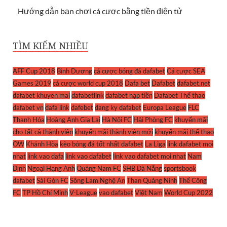
Hướng dẫn bạn chơi cá cược bằng tiền điện tử
TÌM KIẾM NHIỀU
AFF Cup 2018
Bình Dương
cá cược bóng đá dafabet
Cá cược SEA
Games 2019
cá cược world cup 2018
Dafa bet
Dafabet
dafabet.net
dafabet khuyen mai
dafabetlink
dafabet nạp tiền
Dafabet Thể thao
dafabet vn
dafa link
dafebet
dang ky dafabet
Europa League
FLC
Thanh Hóa
Hoàng Anh Gia Lai
Hà Nội FC
Hải Phòng FC
khuyến mãi
cho tất cả thành viên
khuyến mãi thành viên mới
khuyến mãi thể thao
OW
Khánh Hòa
kèo bóng đá tốt nhất dafabet
La Liga
link dafabet moi
nhat
link vao dafa
link vao dafabet
link vao dafabet moi nhat
Nam
Định
Ngoại Hạng Anh
Quảng Nam FC
SHB Đà Nẵng
sportsbook
dafabet
Sài Gòn FC
Sông Lam Nghệ An
Than Quảng Ninh
Thể Công
FC
TP Hồ Chí Minh
V-League
vao dafabet
Việt Nam
World Cup 2022