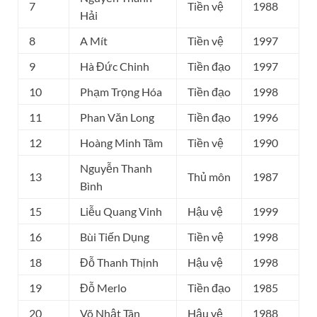
7
Tiền vệ
1988
Hải
8
A Mít
Tiền vệ
1997
9
Hà Đức Chinh
Tiền đạo
1997
10
Phạm Trọng Hóa
Tiền đạo
1998
11
Phan Văn Long
Tiền đạo
1996
12
Hoàng Minh Tâm
Tiền vệ
1990
Nguyễn Thanh
13
Thủ môn
1987
Bình
15
Liễu Quang Vinh
Hậu vệ
1999
16
Bùi Tiến Dụng
Tiền vệ
1998
18
Đỗ Thanh Thịnh
Hậu vệ
1998
19
Đỗ Merlo
Tiền đạo
1985
20
Võ Nhật Tân
Hậu vệ
1988