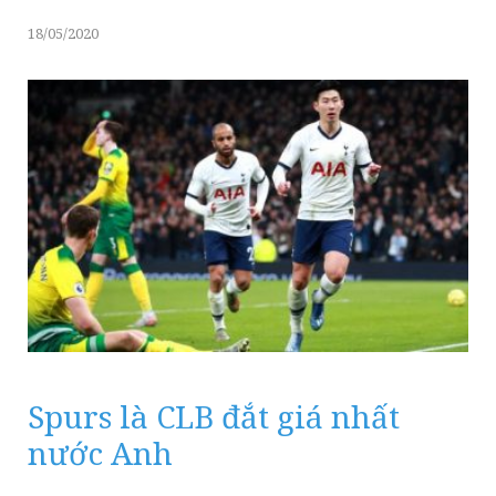
18/05/2020
Spurs là CLB đắt giá nhất
nước Anh