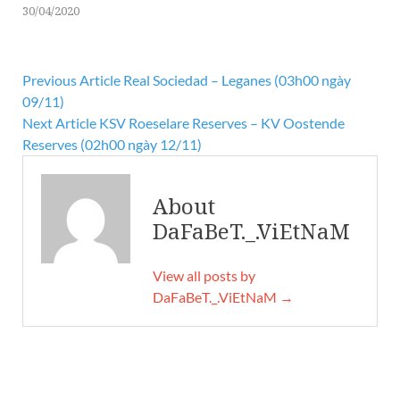
30/04/2020
Previous Article
Real Sociedad – Leganes (03h00 ngày
09/11)
Next Article
KSV Roeselare Reserves – KV Oostende
Reserves (02h00 ngày 12/11)
About
DaFaBeT._.ViEtNaM
View all posts by
DaFaBeT._.ViEtNaM →