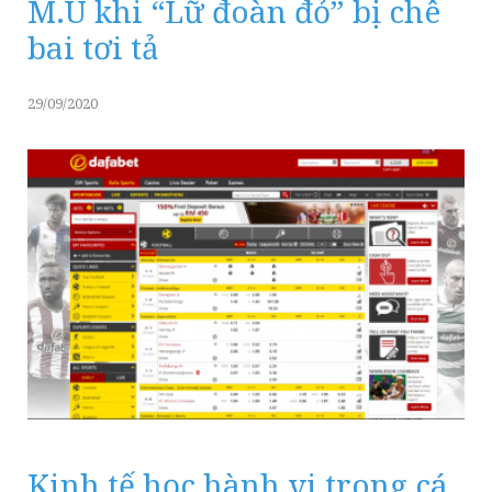
M.U khi “Lữ đoàn đỏ” bị chê
bai tơi tả
29/09/2020
Kinh tế học hành vi trong cá