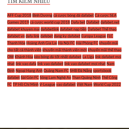
TÌM KIẾM NHIỀU
AFF Cup 2018
Bình Dương
cá cược bóng đá dafabet
Cá cược SEA
Games 2019
cá cược world cup 2018
Dafa bet
Dafabet
dafabet.net
dafabet khuyen mai
dafabetlink
dafabet nạp tiền
Dafabet Thể thao
dafabet vn
dafa link
dafebet
dang ky dafabet
Europa League
FLC
Thanh Hóa
Hoàng Anh Gia Lai
Hà Nội FC
Hải Phòng FC
khuyến mãi
cho tất cả thành viên
khuyến mãi thành viên mới
khuyến mãi thể thao
OW
Khánh Hòa
kèo bóng đá tốt nhất dafabet
La Liga
link dafabet moi
nhat
link vao dafa
link vao dafabet
link vao dafabet moi nhat
Nam
Định
Ngoại Hạng Anh
Quảng Nam FC
SHB Đà Nẵng
sportsbook
dafabet
Sài Gòn FC
Sông Lam Nghệ An
Than Quảng Ninh
Thể Công
FC
TP Hồ Chí Minh
V-League
vao dafabet
Việt Nam
World Cup 2022