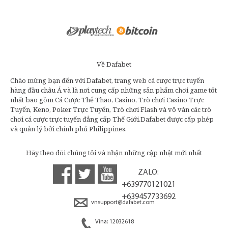
Về Dafabet
Chào mừng bạn đến với Dafabet, trang web cá cược trực tuyến
hàng đầu châu Á và là nơi cung cấp những sản phẩm chơi game tốt
nhất bao gồm Cá Cược Thể Thao, Casino, Trò chơi Casino Trực
Tuyến, Keno, Poker Trực Tuyến, Trò chơi Flash và vô vàn các trò
chơi cá cược trực tuyến đẳng cấp Thế Giới.Dafabet được cấp phép
và quản lý bởi chính phủ Philippines.
Hãy theo dõi chúng tôi và nhận những cập nhật mới nhất
ZALO:
+639770121021
+639457733692
vnsupport@dafabet.com
Vina: 12032618