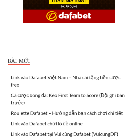
BÀI MỚI
Link vào Dafabet Việt Nam – Nhà cái tặng tiền cược
free
Cá cược bóng đá: Kèo First Team to Score (Đội ghi bàn
trước)
Roulette Dafabet – Hướng dẫn bạn cách chơi chi tiết
Link vào Dafabet chơi lô đề online
Link vào Dafabet tại Vui cùng Dafabet (VuicungDF)