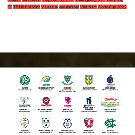
FC
TP Hồ Chí Minh
V-League
vao dafabet
Việt Nam
World Cup 2022