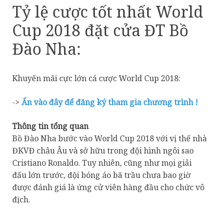
Tỷ lệ cược tốt nhất World
Cup 2018 đặt cửa ĐT Bồ
Đào Nha:
Khuyến mãi cực lớn cá cược World Cup 2018:
->
Ấn vào đây để đăng ký tham gia chương trình !
Thông tin tổng quan
Bồ Đào Nha bước vào World Cup 2018 với vị thế nhà
ĐKVĐ châu Âu và sở hữu trong đội hình ngôi sao
Cristiano Ronaldo. Tuy nhiên, cũng như mọi giải
đấu lớn trước, đội bóng áo bã trầu chưa bao giờ
được đánh giá là ứng cử viên hàng đầu cho chức vô
địch.