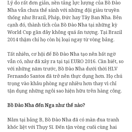
Lý do rất đơn giản, nền tảng lực lượng của Bồ Đào
Nha vẫn chưa thể sánh với những đội giàu truyền
thống như Brazil, Pháp, Đức hay Tây Ban Nha. Bên
cạnh đó, thành tích của Bồ Đào Nha tại những kỳ
World Cup gần đây không quá ấn tượng. Tại Brazil
2014 thậm chí họ còn bị loại ngay từ vòng bảng.
Tất nhiên, cơ hội để Bồ Đào Nha tạo nên bất ngờ
vẫn có, như đã xảy ra tại tại EURO 2016. Cần biết, so
với những năm trước, Bồ Đào Nha dưới thời HLV
Fernando Santos đã trở nên thực dụng hơn. Họ chú
trọng vào khâu phòng ngự nhiều hơn thay vì chỉ
tận dụng những ngôi sao hiện hữu trên hàng công.
Bồ Đào Nha đến Nga như thế nào?
Nằm tại bảng B, Bồ Đào Nha đã có màn đua tranh
khốc liệt với Thụy Sĩ. Đến tận vòng cuối cùng hai