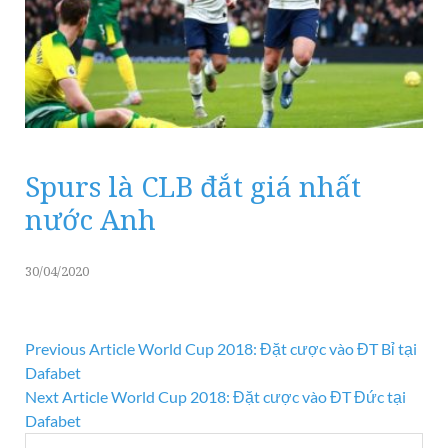
Spurs là CLB đắt giá nhất
nước Anh
30/04/2020
Previous Article
World Cup 2018: Đặt cược vào ĐT Bỉ tại
Dafabet
Next Article
World Cup 2018: Đặt cược vào ĐT Đức tại
Dafabet