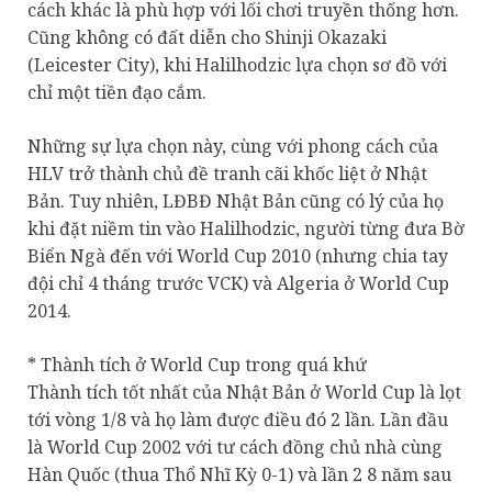
cách khác là phù hợp với lối chơi truyền thống hơn.
Cũng không có đất diễn cho Shinji Okazaki
(Leicester City), khi Halilhodzic lựa chọn sơ đồ với
chỉ một tiền đạo cắm.
Những sự lựa chọn này, cùng với phong cách của
HLV trở thành chủ đề tranh cãi khốc liệt ở Nhật
Bản. Tuy nhiên, LĐBĐ Nhật Bản cũng có lý của họ
khi đặt niềm tin vào Halilhodzic, người từng đưa Bờ
Biển Ngà đến với World Cup 2010 (nhưng chia tay
đội chỉ 4 tháng trước VCK) và Algeria ở World Cup
2014.
* Thành tích ở World Cup trong quá khứ
Thành tích tốt nhất của Nhật Bản ở World Cup là lọt
tới vòng 1/8 và họ làm được điều đó 2 lần. Lần đầu
là World Cup 2002 với tư cách đồng chủ nhà cùng
Hàn Quốc (thua Thổ Nhĩ Kỳ 0-1) và lần 2 8 năm sau