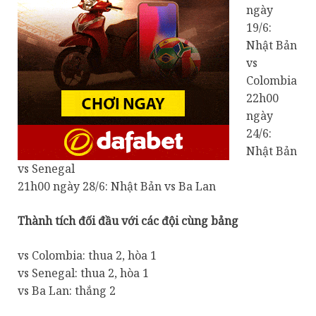
ngày
19/6:
Nhật Bản
vs
Colombia
22h00
ngày
24/6:
Nhật Bản
vs Senegal
21h00 ngày 28/6: Nhật Bản vs Ba Lan
Thành tích đối đầu với các đội cùng bảng
vs Colombia: thua 2, hòa 1
vs Senegal: thua 2, hòa 1
vs Ba Lan: thắng 2