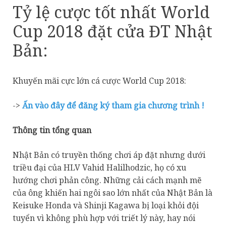
Tỷ lệ cược tốt nhất World
Cup 2018 đặt cửa ĐT Nhật
Bản:
Khuyến mãi cực lớn cá cược World Cup 2018:
->
Ấn vào đây để đăng ký tham gia chương trình !
Thông tin tổng quan
Nhật Bản có truyền thống chơi áp đặt nhưng dưới
triều đại của HLV Vahid Halilhodzic, họ có xu
hướng chơi phản công. Những cải cách mạnh mẽ
của ông khiến hai ngôi sao lớn nhất của Nhật Bản là
Keisuke Honda và Shinji Kagawa bị loại khỏi đội
tuyển vì không phù hợp với triết lý này, hay nói