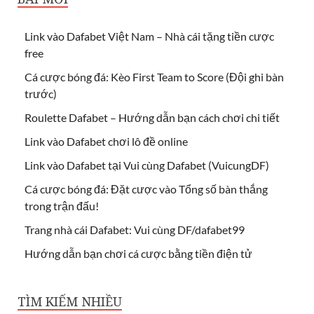
Link vào Dafabet Việt Nam – Nhà cái tặng tiền cược
free
Cá cược bóng đá: Kèo First Team to Score (Đội ghi bàn
trước)
Roulette Dafabet – Hướng dẫn bạn cách chơi chi tiết
Link vào Dafabet chơi lô đề online
Link vào Dafabet tại Vui cùng Dafabet (VuicungDF)
Cá cược bóng đá: Đặt cược vào Tổng số bàn thắng
trong trận đấu!
Trang nhà cái Dafabet: Vui cùng DF/dafabet99
Hướng dẫn bạn chơi cá cược bằng tiền điện tử
TÌM KIẾM NHIỀU