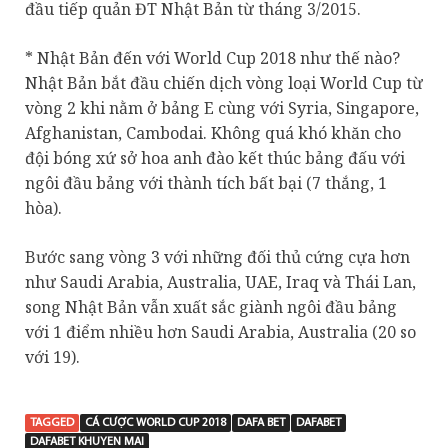
đầu tiếp quản ĐT Nhật Bản từ tháng 3/2015.
* Nhật Bản đến với World Cup 2018 như thế nào?
Nhật Bản bắt đầu chiến dịch vòng loại World Cup từ
vòng 2 khi nằm ở bảng E cùng với Syria, Singapore,
Afghanistan, Cambodai. Không quá khó khăn cho
đội bóng xứ sở hoa anh đào kết thúc bảng đấu với
ngôi đầu bảng với thành tích bất bại (7 thắng, 1
hòa).
Bước sang vòng 3 với những đối thủ cứng cựa hơn
như Saudi Arabia, Australia, UAE, Iraq và Thái Lan,
song Nhật Bản vẫn xuất sắc giành ngôi đầu bảng
với 1 điểm nhiều hơn Saudi Arabia, Australia (20 so
với 19).
TAGGED
CÁ CƯỢC WORLD CUP 2018
DAFA BET
DAFABET
DAFABET KHUYEN MAI