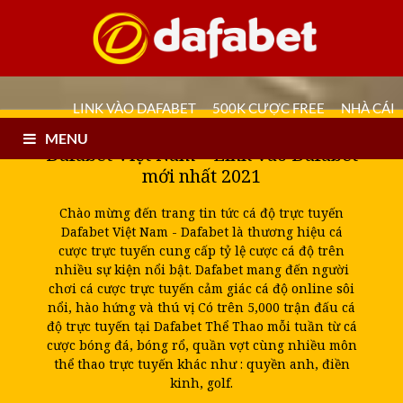
LINK VÀO DAFABET
500K CƯỢC FREE
NHÀ CÁI
MENU
Dafabet Việt Nam – Link vào Dafabet
mới nhất 2021
Chào mừng đến trang tin tức cá độ trực tuyến
Dafabet Việt Nam - Dafabet là thương hiệu cá
cược trực tuyến cung cấp tỷ lệ cược cá độ trên
nhiều sự kiện nổi bật. Dafabet mang đến người
chơi cá cược trực tuyến cảm giác cá độ online sôi
nổi, hào hứng và thú vị Có trên 5,000 trận đấu cá
độ trực tuyến tại Dafabet Thể Thao mỗi tuần từ cá
cược bóng đá, bóng rổ, quần vợt cùng nhiều môn
thể thao trực tuyến khác như : quyền anh, điền
kinh, golf.