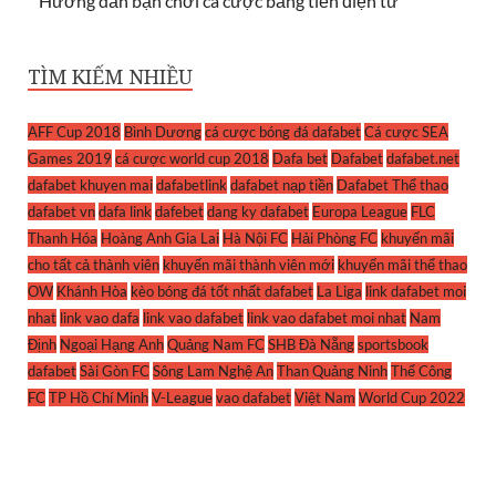
Hướng dẫn bạn chơi cá cược bằng tiền điện tử
TÌM KIẾM NHIỀU
AFF Cup 2018
Bình Dương
cá cược bóng đá dafabet
Cá cược SEA
Games 2019
cá cược world cup 2018
Dafa bet
Dafabet
dafabet.net
dafabet khuyen mai
dafabetlink
dafabet nạp tiền
Dafabet Thể thao
dafabet vn
dafa link
dafebet
dang ky dafabet
Europa League
FLC
Thanh Hóa
Hoàng Anh Gia Lai
Hà Nội FC
Hải Phòng FC
khuyến mãi
cho tất cả thành viên
khuyến mãi thành viên mới
khuyến mãi thể thao
OW
Khánh Hòa
kèo bóng đá tốt nhất dafabet
La Liga
link dafabet moi
nhat
link vao dafa
link vao dafabet
link vao dafabet moi nhat
Nam
Định
Ngoại Hạng Anh
Quảng Nam FC
SHB Đà Nẵng
sportsbook
dafabet
Sài Gòn FC
Sông Lam Nghệ An
Than Quảng Ninh
Thể Công
FC
TP Hồ Chí Minh
V-League
vao dafabet
Việt Nam
World Cup 2022