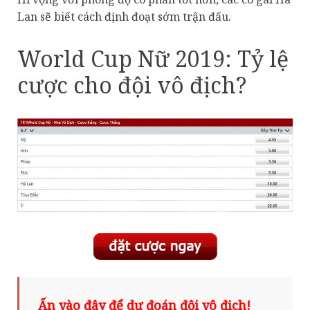
Lan sẽ biết cách định đoạt sớm trận đấu.
World Cup Nữ 2019: Tỷ lệ
cược cho đội vô địch?
Ấn vào đây để dự đoán đội vô địch!