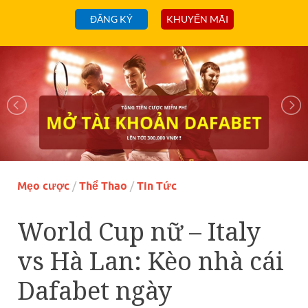
ĐĂNG KÝ
KHUYẾN MÃI
Mẹo cược
/
Thể Thao
/
Tin Tức
World Cup nữ – Italy
vs Hà Lan: Kèo nhà cái
Dafabet ngày