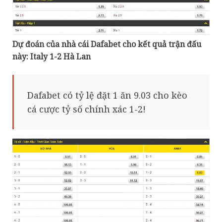
Dự đoán của nhà cái Dafabet cho kết quả trận đấu
này: Italy 1-2 Hà Lan
Dafabet có tỷ lệ đặt 1 ăn 9.03 cho kèo
cá cược tỷ số chính xác 1-2!