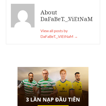
About
DaFaBeT._.ViEtNaM
View all posts by
DaFaBeT._.ViEtNaM →