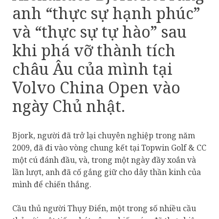
anh “thực sự hạnh phúc”
và “thực sự tự hào” sau
khi phá vỡ thành tích
châu Âu của mình tại
Volvo China Open vào
ngày Chủ nhật.
Bjork, người đã trở lại chuyên nghiệp trong năm
2009, đã đi vào vòng chung kết tại Topwin Golf & CC
một cú đánh đầu, và, trong một ngày đầy xoắn và
lần lượt, anh đã cố gắng giữ cho dây thần kinh của
mình để chiến thắng.
Cầu thủ người Thụy Điển, một trong số nhiều cầu