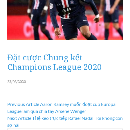
Đặt cược Chung kết
Champions League 2020
23/08/2020
Previous Article
Aaron Ramsey muốn đoạt cúp Europa
League làm quà chia tay Arsene Wenger
Next Article
Tỉ lệ kèo trực tiếp Rafael Nadal: Tôi không còn
sợ hãi