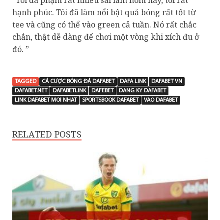
hạnh phúc. Tôi đã làm nổi bật quả bóng rất tốt từ
tee và cũng có thể vào green cả tuần. Nó rất chắc
chắn, thật dễ dàng để chơi một vòng khi xích đu ở
đó. ”
TAGGED
CÁ CƯỢC BÓNG ĐÁ DAFABET
DAFA LINK
DAFABET VN
DAFABET.NET
DAFABETLINK
DAFEBET
DANG KY DAFABET
LINK DAFABET MOI NHAT
SPORTSBOOK DAFABET
VAO DAFABET
RELATED POSTS