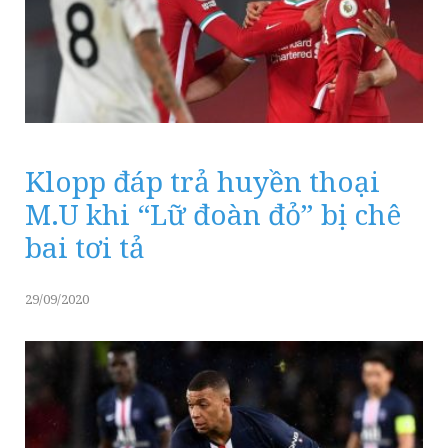
Klopp đáp trả huyền thoại
M.U khi “Lữ đoàn đỏ” bị chê
bai tơi tả
29/09/2020