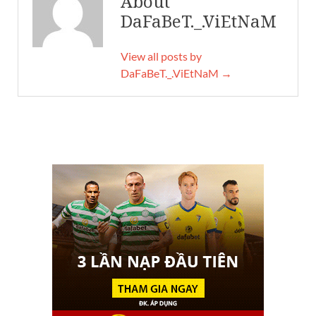
About
DaFaBeT._.ViEtNaM
View all posts by
DaFaBeT._.ViEtNaM →