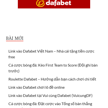
BÀI MỚI
Link vào Dafabet Việt Nam – Nhà cái tặng tiền cược
free
Cá cược bóng đá: Kèo First Team to Score (Đội ghi bàn
trước)
Roulette Dafabet – Hướng dẫn bạn cách chơi chi tiết
Link vào Dafabet chơi lô đề online
Link vào Dafabet tại Vui cùng Dafabet (VuicungDF)
Cá cược bóng đá: Đặt cược vào Tổng số bàn thắng