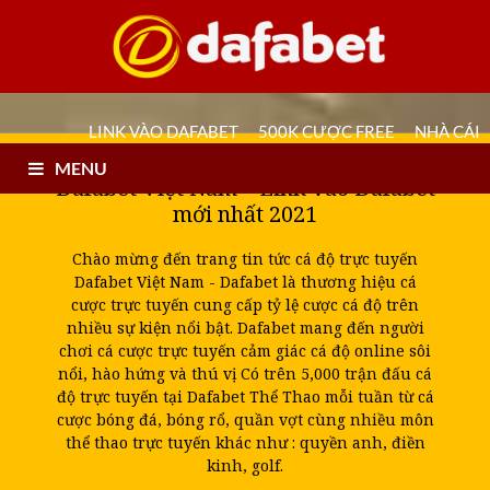
LINK VÀO DAFABET
500K CƯỢC FREE
NHÀ CÁI
MENU
Dafabet Việt Nam – Link vào Dafabet
mới nhất 2021
Chào mừng đến trang tin tức cá độ trực tuyến
Dafabet Việt Nam - Dafabet là thương hiệu cá
cược trực tuyến cung cấp tỷ lệ cược cá độ trên
nhiều sự kiện nổi bật. Dafabet mang đến người
chơi cá cược trực tuyến cảm giác cá độ online sôi
nổi, hào hứng và thú vị Có trên 5,000 trận đấu cá
độ trực tuyến tại Dafabet Thể Thao mỗi tuần từ cá
cược bóng đá, bóng rổ, quần vợt cùng nhiều môn
thể thao trực tuyến khác như : quyền anh, điền
kinh, golf.