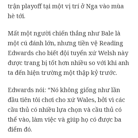
trận playoff tại một vị trí ở Nga vào mùa
hè tới.
Mất một người chiến thắng như Bale là
một cú đánh lớn, nhưng tiền vệ Reading
Edwards cho biết đội tuyển xứ Welsh này
được trang bị tốt hơn nhiều so với khi anh
ta đến hiện trường một thập kỷ trước.
Edwards nói: “Nó không giống như lần
đầu tiên tôi chơi cho xứ Wales, bởi vì các
cầu thủ có nhiều lựa chọn và cầu thủ có
thể vào, làm việc và giúp họ có được ba
điểm đó.