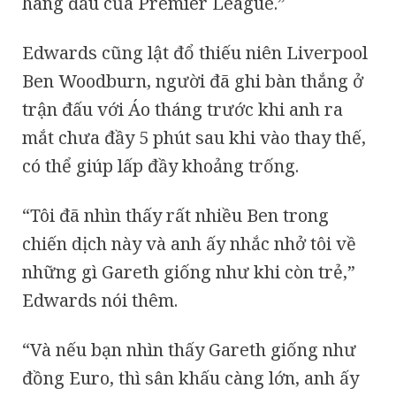
hàng đầu của Premier League.”
Edwards cũng lật đổ thiếu niên Liverpool
Ben Woodburn, người đã ghi bàn thắng ở
trận đấu với Áo tháng trước khi anh ra
mắt chưa đầy 5 phút sau khi vào thay thế,
có thể giúp lấp đầy khoảng trống.
“Tôi đã nhìn thấy rất nhiều Ben trong
chiến dịch này và anh ấy nhắc nhở tôi về
những gì Gareth giống như khi còn trẻ,”
Edwards nói thêm.
“Và nếu bạn nhìn thấy Gareth giống như
đồng Euro, thì sân khấu càng lớn, anh ấy