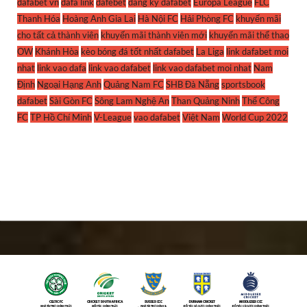
dafabet vn
dafa link
dafebet
dang ky dafabet
Europa League
FLC
Thanh Hóa
Hoàng Anh Gia Lai
Hà Nội FC
Hải Phòng FC
khuyến mãi
cho tất cả thành viên
khuyến mãi thành viên mới
khuyến mãi thể thao
OW
Khánh Hòa
kèo bóng đá tốt nhất dafabet
La Liga
link dafabet moi
nhat
link vao dafa
link vao dafabet
link vao dafabet moi nhat
Nam
Định
Ngoại Hạng Anh
Quảng Nam FC
SHB Đà Nẵng
sportsbook
dafabet
Sài Gòn FC
Sông Lam Nghệ An
Than Quảng Ninh
Thể Công
FC
TP Hồ Chí Minh
V-League
vao dafabet
Việt Nam
World Cup 2022