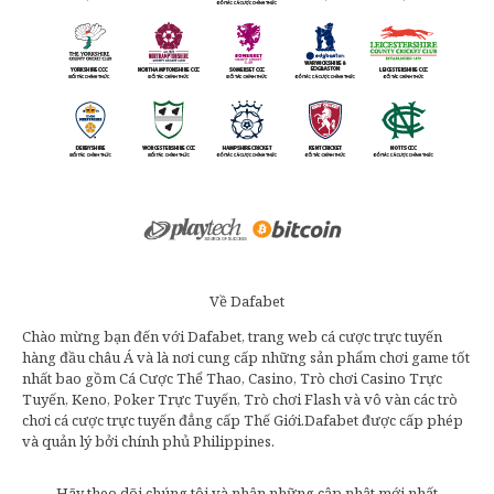
Về Dafabet
Chào mừng bạn đến với Dafabet, trang web cá cược trực tuyến
hàng đầu châu Á và là nơi cung cấp những sản phẩm chơi game tốt
nhất bao gồm Cá Cược Thể Thao, Casino, Trò chơi Casino Trực
Tuyến, Keno, Poker Trực Tuyến, Trò chơi Flash và vô vàn các trò
chơi cá cược trực tuyến đẳng cấp Thế Giới.Dafabet được cấp phép
và quản lý bởi chính phủ Philippines.
Hãy theo dõi chúng tôi và nhận những cập nhật mới nhất