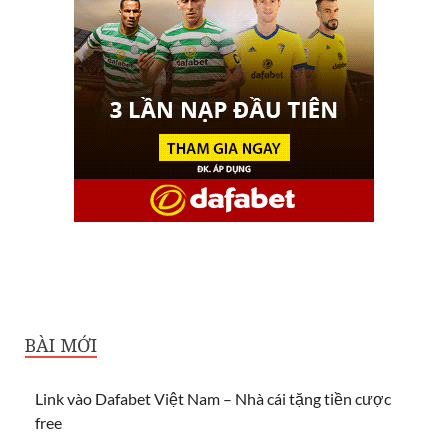
BÀI MỚI
Link vào Dafabet Việt Nam – Nhà cái tặng tiền cược
free