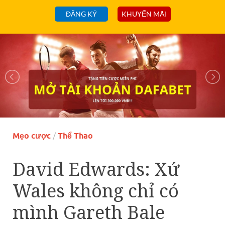
ĐĂNG KÝ
KHUYẾN MÃI
Mẹo cược
/
Thể Thao
David Edwards: Xứ
Wales không chỉ có
mình Gareth Bale