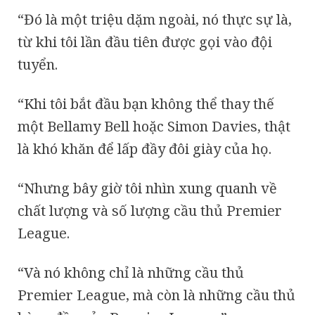
“Đó là một triệu dặm ngoài, nó thực sự là,
từ khi tôi lần đầu tiên được gọi vào đội
tuyển.
“Khi tôi bắt đầu bạn không thể thay thế
một Bellamy Bell hoặc Simon Davies, thật
là khó khăn để lấp đầy đôi giày của họ.
“Nhưng bây giờ tôi nhìn xung quanh về
chất lượng và số lượng cầu thủ Premier
League.
“Và nó không chỉ là những cầu thủ
Premier League, mà còn là những cầu thủ