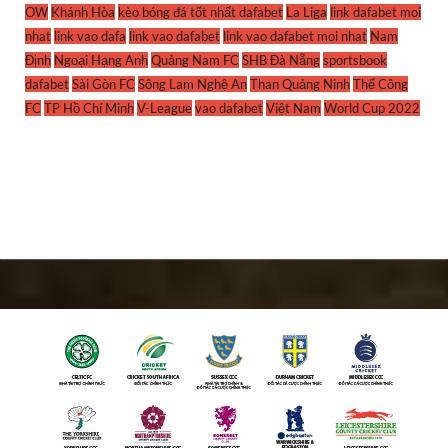
OW
Khánh Hòa
kèo bóng đá tốt nhất dafabet
La Liga
link dafabet moi
nhat
link vao dafa
link vao dafabet
link vao dafabet moi nhat
Nam
Định
Ngoại Hạng Anh
Quảng Nam FC
SHB Đà Nẵng
sportsbook
dafabet
Sài Gòn FC
Sông Lam Nghệ An
Than Quảng Ninh
Thể Công
FC
TP Hồ Chí Minh
V-League
vao dafabet
Việt Nam
World Cup 2022