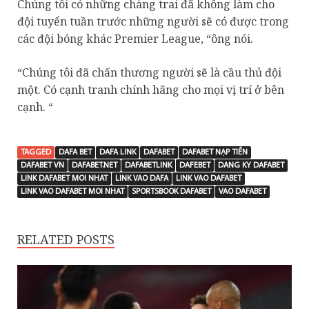
Chúng tôi có những chàng trai đã không làm cho
đội tuyển tuần trước những người sẽ có được trong
các đội bóng khác Premier League, “ông nói.
“Chúng tôi đã chấn thương người sẽ là cầu thủ đội
một. Có cạnh tranh chính hãng cho mọi vị trí ở bên
cạnh. “
TAGGED
DAFA BET
DAFA LINK
DAFABET
DAFABET NẠP TIỀN
DAFABET VN
DAFABET.NET
DAFABETLINK
DAFEBET
DANG KY DAFABET
LINK DAFABET MOI NHAT
LINK VAO DAFA
LINK VAO DAFABET
LINK VAO DAFABET MOI NHAT
SPORTSBOOK DAFABET
VAO DAFABET
RELATED POSTS