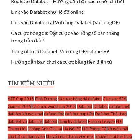
Roulette Dafabet – Hướng dẫn bạn cách chơi chi tiết
Link vào Dafabet chơi lô đề online
Link vào Dafabet tại Vui cùng Dafabet (VuicungDF)
Cá cược bóng đá: Đặt cược vào Tổng số bàn thắng
trong trận đấu!
Trang nhà cái Dafabet: Vui cùng DF/dafabet99
Hướng dẫn bạn chơi cá cược bằng tiền điện tử
TÌM KIẾM NHIỀU
AFF Cup 2018
Bình Dương
cá cược bóng đá dafabet
Cá cược SEA
Games 2019
cá cược world cup 2018
Dafa bet
Dafabet
dafabet.net
dafabet khuyen mai
dafabetlink
dafabet nạp tiền
Dafabet Thể thao
dafabet vn
dafa link
dafebet
dang ky dafabet
Europa League
FLC
Thanh Hóa
Hoàng Anh Gia Lai
Hà Nội FC
Hải Phòng FC
khuyến mãi
cho tất cả thành viên
khuyến mãi thành viên mới
khuyến mãi thể thao