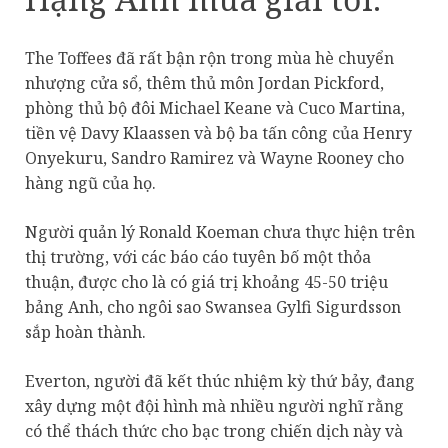
The Toffees đã rất bận rộn trong mùa hè chuyển
nhượng cửa sổ, thêm thủ môn Jordan Pickford,
phòng thủ bộ đôi Michael Keane và Cuco Martina,
tiền vệ Davy Klaassen và bộ ba tấn công của Henry
Onyekuru, Sandro Ramirez và Wayne Rooney cho
hàng ngũ của họ.
Người quản lý Ronald Koeman chưa thực hiện trên
thị trường, với các báo cáo tuyên bố một thỏa
thuận, được cho là có giá trị khoảng 45-50 triệu
bảng Anh, cho ngôi sao Swansea Gylfi Sigurdsson
sắp hoàn thành.
Everton, người đã kết thúc nhiệm kỳ thứ bảy, đang
xây dựng một đội hình mà nhiều người nghĩ rằng
có thể thách thức cho bạc trong chiến dịch này và