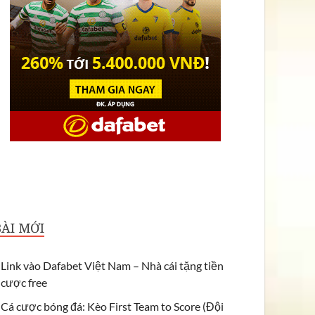
BÀI MỚI
Link vào Dafabet Việt Nam – Nhà cái tặng tiền
cược free
Cá cược bóng đá: Kèo First Team to Score (Đội