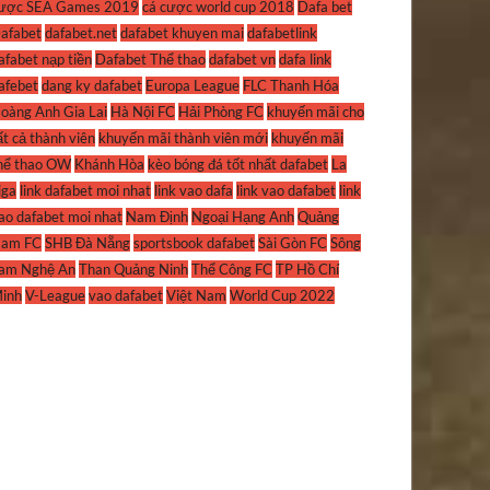
ược SEA Games 2019
cá cược world cup 2018
Dafa bet
afabet
dafabet.net
dafabet khuyen mai
dafabetlink
afabet nạp tiền
Dafabet Thể thao
dafabet vn
dafa link
afebet
dang ky dafabet
Europa League
FLC Thanh Hóa
oàng Anh Gia Lai
Hà Nội FC
Hải Phòng FC
khuyến mãi cho
ất cả thành viên
khuyến mãi thành viên mới
khuyến mãi
hể thao OW
Khánh Hòa
kèo bóng đá tốt nhất dafabet
La
iga
link dafabet moi nhat
link vao dafa
link vao dafabet
link
ao dafabet moi nhat
Nam Định
Ngoại Hạng Anh
Quảng
am FC
SHB Đà Nẵng
sportsbook dafabet
Sài Gòn FC
Sông
am Nghệ An
Than Quảng Ninh
Thể Công FC
TP Hồ Chí
inh
V-League
vao dafabet
Việt Nam
World Cup 2022