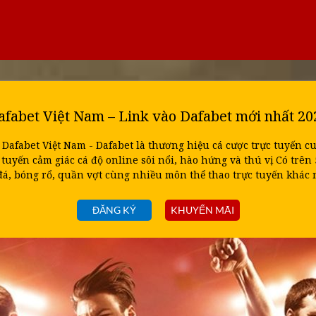
afabet Việt Nam – Link vào Dafabet mới nhất 20
Dafabet Việt Nam - Dafabet là thương hiệu cá cược trực tuyến cu
tuyến cảm giác cá độ online sôi nổi, hào hứng và thú vị Có trên 
á, bóng rổ, quần vợt cùng nhiều môn thể thao trực tuyến khác n
ĐĂNG KÝ
KHUYẾN MÃI