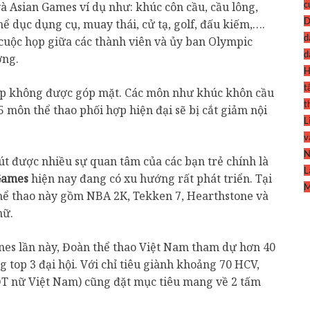
c
à Asian Games ví dụ như: khúc côn cầu, cầu lông,
D
ể dục dụng cụ, muay thái, cử tạ, golf, đấu kiếm,….
d
 cuộc họp giữa các thành viên và ủy ban Olympic
d
ởng.
H
t
tiếp không được góp mặt. Các môn như khúc khôn cầu
t
5 môn thể thao phối hợp hiện đại sẽ bị cắt giảm nội
L
v
N
út được nhiều sự quan tâm của các bạn trẻ chính là
L
 Games
hiện nay đang có xu hướng rất phát triển. Tại
M
hể thao này gồm NBA 2K, Tekken 7, Hearthstone và
nữ.
es lần này, Đoàn thể thao Việt Nam tham dự hơn 40
 top 3 đại hội. Với chỉ tiêu giành khoảng 70 HCV,
ĐT nữ Việt Nam) cũng đặt mục tiêu mang về 2 tấm