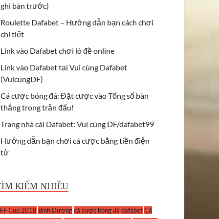
ghi bàn trước)
Roulette Dafabet – Hướng dẫn bạn cách chơi
chi tiết
Link vào Dafabet chơi lô đề online
Link vào Dafabet tại Vui cùng Dafabet
(VuicungDF)
Cá cược bóng đá: Đặt cược vào Tổng số bàn
thắng trong trận đấu!
Trang nhà cái Dafabet: Vui cùng DF/dafabet99
Hướng dẫn bạn chơi cá cược bằng tiền điện
tử
TÌM KIẾM NHIỀU
FF Cup 2018
Bình Dương
cá cược bóng đá dafabet
Cá