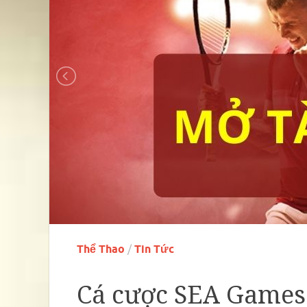
Thể Thao
/
Tin Tức
Cá cược SEA Games