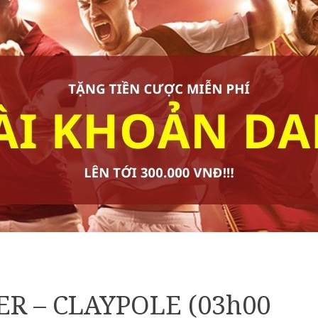
R – CLAYPOLE (03h00