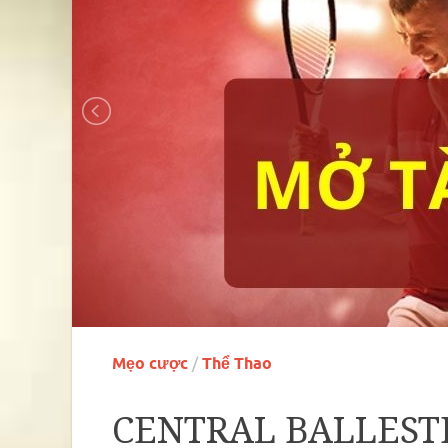
Mẹo cược
/
Thể Thao
CENTRAL BALLESTE