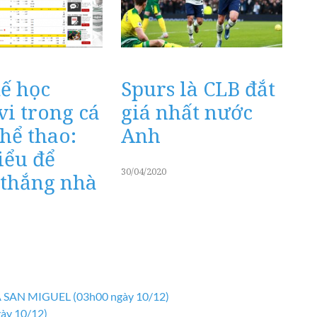
tế học
Spurs là CLB đắt
vi trong cá
giá nhất nước
hể thao:
Anh
iểu để
30/04/2020
 thắng nhà
SAN MIGUEL (03h00 ngày 10/12)
gày 10/12)