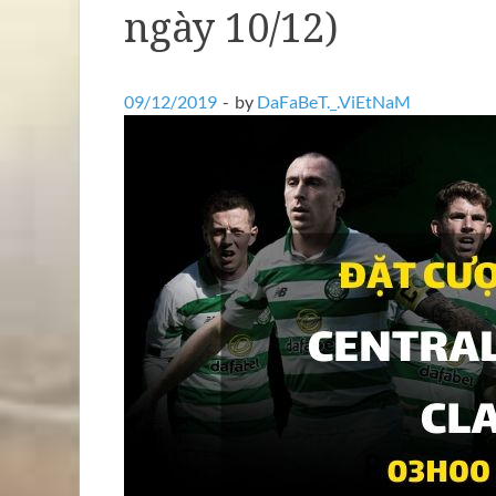
ngày 10/12)
09/12/2019
-
by
DaFaBeT._.ViEtNaM