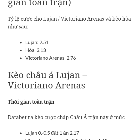
gian toàn trận)
Tỷ lệ cược cho Lujan / Victoriano Arenas và kèo hòa
như sau:
Lujan: 2.51
Hòa: 3.13
Victoriano Arenas: 2.76
Kèo châu á Lujan –
Victoriano Arenas
Thời gian toàn trận
Dafabet ra kèo cược chấp Châu Á trận này ở mức
Lujan 0,-0.5 đặt 1 ăn 2.17