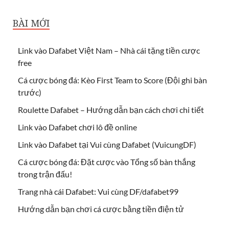
BÀI MỚI
Link vào Dafabet Việt Nam – Nhà cái tặng tiền cược
free
Cá cược bóng đá: Kèo First Team to Score (Đội ghi bàn
trước)
Roulette Dafabet – Hướng dẫn bạn cách chơi chi tiết
Link vào Dafabet chơi lô đề online
Link vào Dafabet tại Vui cùng Dafabet (VuicungDF)
Cá cược bóng đá: Đặt cược vào Tổng số bàn thắng
trong trận đấu!
Trang nhà cái Dafabet: Vui cùng DF/dafabet99
Hướng dẫn bạn chơi cá cược bằng tiền điện tử