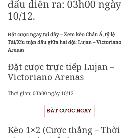
đấu diễn ra: 03h00 ngày
10/12.
Đặt cược ngay tại đây – Xem kèo Châu Á, tỷ lệ
Tài/Xỉu trận đấu giữa hai đội: Lujan – Victoriano
Arenas
Đặt cược trực tiếp Lujan –
Victoriano Arenas
Thời gian: 03h00 ngày 10/12
Kèo 1×2 (Cược thắng – Thời