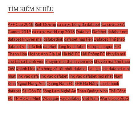
TÌM KIẾM NHIỀU
AFF Cup 2018
Bình Dương
cá cược bóng đá dafabet
Cá cược SEA
Games 2019
cá cược world cup 2018
Dafa bet
Dafabet
dafabet.net
dafabet khuyen mai
dafabetlink
dafabet nạp tiền
Dafabet Thể thao
dafabet vn
dafa link
dafebet
dang ky dafabet
Europa League
FLC
Thanh Hóa
Hoàng Anh Gia Lai
Hà Nội FC
Hải Phòng FC
khuyến mãi
cho tất cả thành viên
khuyến mãi thành viên mới
khuyến mãi thể thao
OW
Khánh Hòa
kèo bóng đá tốt nhất dafabet
La Liga
link dafabet moi
nhat
link vao dafa
link vao dafabet
link vao dafabet moi nhat
Nam
Định
Ngoại Hạng Anh
Quảng Nam FC
SHB Đà Nẵng
sportsbook
dafabet
Sài Gòn FC
Sông Lam Nghệ An
Than Quảng Ninh
Thể Công
FC
TP Hồ Chí Minh
V-League
vao dafabet
Việt Nam
World Cup 2022