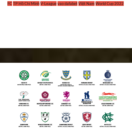
FC
TP Hồ Chí Minh
V-League
vao dafabet
Việt Nam
World Cup 2022