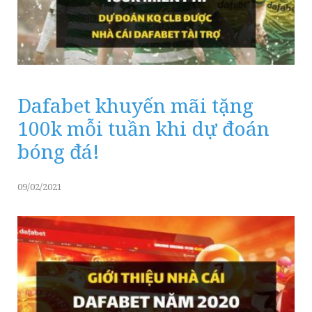
Dafabet khuyến mãi tặng
100k mỗi tuần khi dự đoán
bóng đá!
09/02/2021