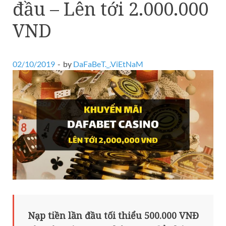
đầu – Lên tới 2.000.000
VND
02/10/2019
-
by
DaFaBeT._.ViEtNaM
Nạp tiền lần đầu tối thiểu 500.000 VNĐ