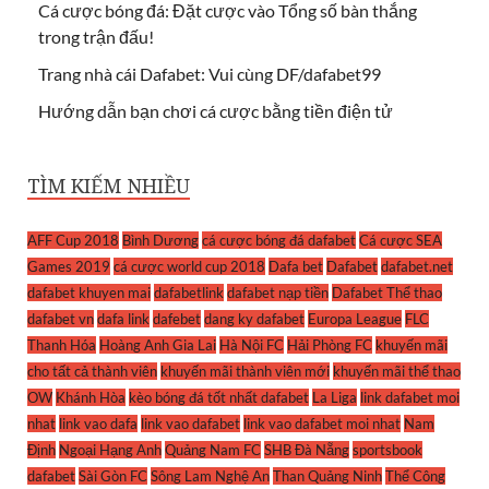
Cá cược bóng đá: Đặt cược vào Tổng số bàn thắng
trong trận đấu!
Trang nhà cái Dafabet: Vui cùng DF/dafabet99
Hướng dẫn bạn chơi cá cược bằng tiền điện tử
TÌM KIẾM NHIỀU
AFF Cup 2018
Bình Dương
cá cược bóng đá dafabet
Cá cược SEA
Games 2019
cá cược world cup 2018
Dafa bet
Dafabet
dafabet.net
dafabet khuyen mai
dafabetlink
dafabet nạp tiền
Dafabet Thể thao
dafabet vn
dafa link
dafebet
dang ky dafabet
Europa League
FLC
Thanh Hóa
Hoàng Anh Gia Lai
Hà Nội FC
Hải Phòng FC
khuyến mãi
cho tất cả thành viên
khuyến mãi thành viên mới
khuyến mãi thể thao
OW
Khánh Hòa
kèo bóng đá tốt nhất dafabet
La Liga
link dafabet moi
nhat
link vao dafa
link vao dafabet
link vao dafabet moi nhat
Nam
Định
Ngoại Hạng Anh
Quảng Nam FC
SHB Đà Nẵng
sportsbook
dafabet
Sài Gòn FC
Sông Lam Nghệ An
Than Quảng Ninh
Thể Công