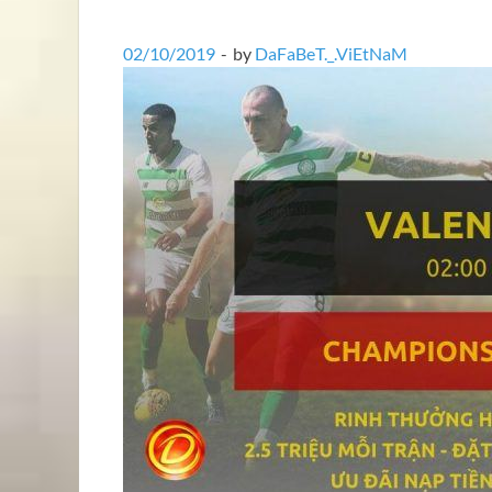
02/10/2019
-
by
DaFaBeT._.ViEtNaM