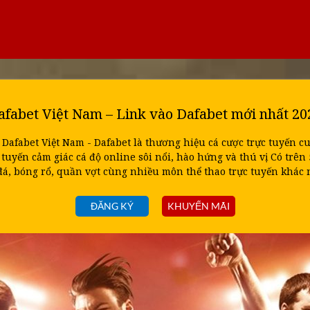
afabet Việt Nam – Link vào Dafabet mới nhất 20
Dafabet Việt Nam - Dafabet là thương hiệu cá cược trực tuyến cu
tuyến cảm giác cá độ online sôi nổi, hào hứng và thú vị Có trên 
á, bóng rổ, quần vợt cùng nhiều môn thể thao trực tuyến khác n
ĐĂNG KÝ
KHUYẾN MÃI