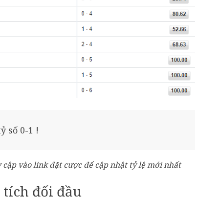
ỷ số 0-1 !
y cập vào link đặt cược để cập nhật tỷ lệ mới nhất
 tích đối đầu