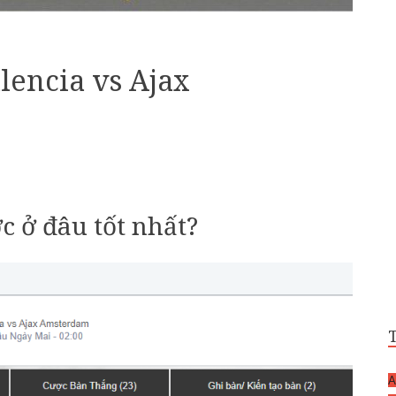
lencia vs Ajax
c ở đâu tốt nhất?
A