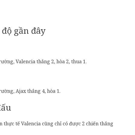
 độ gần đây
ường, Valencia thắng 2, hòa 2, thua 1.
rường, Ajax thắng 4, hòa 1.
đấu
n thực tế Valencia cũng chỉ có được 2 chiến thắng