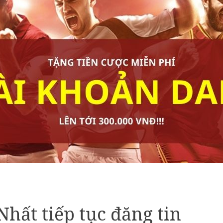
hất tiếp tục đăng tin