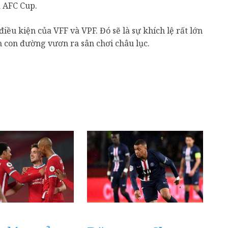
à AFC Cup.
điều kiện của VFF và VPF. Đó sẽ là sự khích lệ rất lớn
n con đường vươn ra sân chơi châu lục.