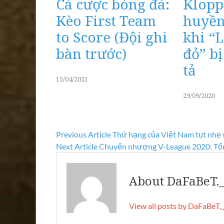
Cá cược bóng đá:
Klopp
Kèo First Team
huyền
to Score (Đội ghi
khi “L
bàn trước)
đỏ” b
tả
15/04/2021
29/09/2020
Previous Article
Thứ hạng của Việt Nam tụt nhẹ s
Next Article
Chuyển nhượng V-League 2020: Tổng
About DaFaBeT.
View all posts by DaFaBeT