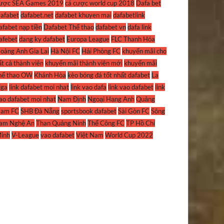
ược SEA Games 2019
cá cược world cup 2018
Dafa bet
afabet
dafabet.net
dafabet khuyen mai
dafabetlink
afabet nạp tiền
Dafabet Thể thao
dafabet vn
dafa link
afebet
dang ky dafabet
Europa League
FLC Thanh Hóa
oàng Anh Gia Lai
Hà Nội FC
Hải Phòng FC
khuyến mãi cho
ất cả thành viên
khuyến mãi thành viên mới
khuyến mãi
hể thao OW
Khánh Hòa
kèo bóng đá tốt nhất dafabet
La
iga
link dafabet moi nhat
link vao dafa
link vao dafabet
link
ao dafabet moi nhat
Nam Định
Ngoại Hạng Anh
Quảng
am FC
SHB Đà Nẵng
sportsbook dafabet
Sài Gòn FC
Sông
am Nghệ An
Than Quảng Ninh
Thể Công FC
TP Hồ Chí
inh
V-League
vao dafabet
Việt Nam
World Cup 2022