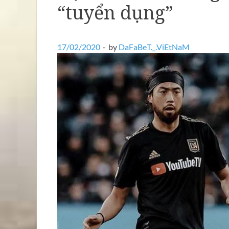
“tuyển dụng”
17/02/2020
-
by
DaFaBeT._.ViEtNaM