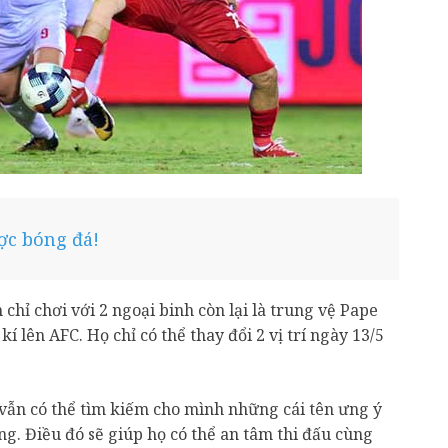
ợc bóng đá!
chỉ chơi với 2 ngoại binh còn lại là trung vệ Pape
í lên AFC. Họ chỉ có thể thay đổi 2 vị trí ngày 13/5
vẫn có thể tìm kiếm cho mình những cái tên ưng ý
g. Điều đó sẽ giúp họ có thể an tâm thi đấu cùng