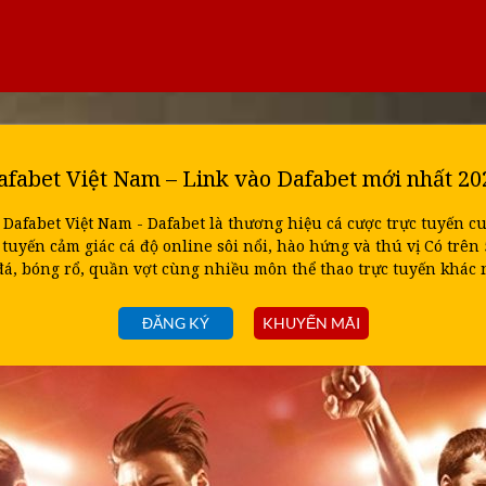
afabet Việt Nam – Link vào Dafabet mới nhất 20
Dafabet Việt Nam - Dafabet là thương hiệu cá cược trực tuyến cu
tuyến cảm giác cá độ online sôi nổi, hào hứng và thú vị Có trên 
á, bóng rổ, quần vợt cùng nhiều môn thể thao trực tuyến khác n
ĐĂNG KÝ
KHUYẾN MÃI