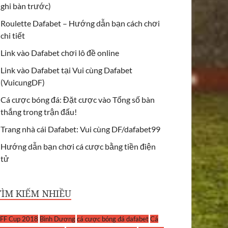
ghi bàn trước)
Roulette Dafabet – Hướng dẫn bạn cách chơi
chi tiết
Link vào Dafabet chơi lô đề online
Link vào Dafabet tại Vui cùng Dafabet
(VuicungDF)
Cá cược bóng đá: Đặt cược vào Tổng số bàn
thắng trong trận đấu!
Trang nhà cái Dafabet: Vui cùng DF/dafabet99
Hướng dẫn bạn chơi cá cược bằng tiền điện
tử
TÌM KIẾM NHIỀU
FF Cup 2018
Bình Dương
cá cược bóng đá dafabet
Cá