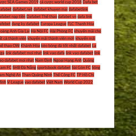
ược SEA Games 2019
cá cược world cup 2018
Dafa bet
afabet
dafabet.net
dafabet khuyen mai
dafabetlink
afabet nạp tiền
Dafabet Thể thao
dafabet vn
dafa link
afebet
dang ky dafabet
Europa League
FLC Thanh Hóa
oàng Anh Gia Lai
Hà Nội FC
Hải Phòng FC
khuyến mãi cho
ất cả thành viên
khuyến mãi thành viên mới
khuyến mãi
hể thao OW
Khánh Hòa
kèo bóng đá tốt nhất dafabet
La
iga
link dafabet moi nhat
link vao dafa
link vao dafabet
link
ao dafabet moi nhat
Nam Định
Ngoại Hạng Anh
Quảng
am FC
SHB Đà Nẵng
sportsbook dafabet
Sài Gòn FC
Sông
am Nghệ An
Than Quảng Ninh
Thể Công FC
TP Hồ Chí
inh
V-League
vao dafabet
Việt Nam
World Cup 2022