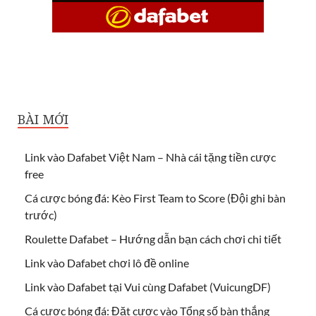
BÀI MỚI
Link vào Dafabet Việt Nam – Nhà cái tặng tiền cược
free
Cá cược bóng đá: Kèo First Team to Score (Đội ghi bàn
trước)
Roulette Dafabet – Hướng dẫn bạn cách chơi chi tiết
Link vào Dafabet chơi lô đề online
Link vào Dafabet tại Vui cùng Dafabet (VuicungDF)
Cá cược bóng đá: Đặt cược vào Tổng số bàn thắng