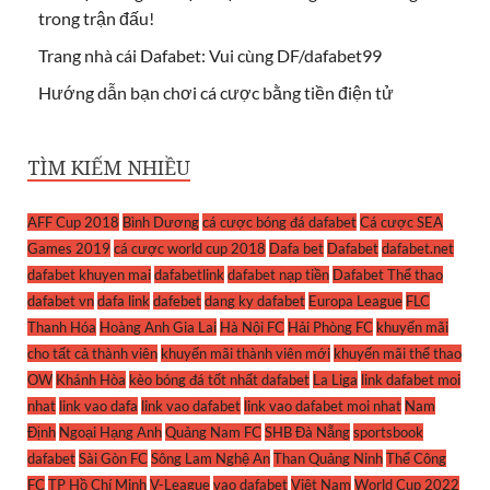
trong trận đấu!
Trang nhà cái Dafabet: Vui cùng DF/dafabet99
Hướng dẫn bạn chơi cá cược bằng tiền điện tử
TÌM KIẾM NHIỀU
AFF Cup 2018
Bình Dương
cá cược bóng đá dafabet
Cá cược SEA
Games 2019
cá cược world cup 2018
Dafa bet
Dafabet
dafabet.net
dafabet khuyen mai
dafabetlink
dafabet nạp tiền
Dafabet Thể thao
dafabet vn
dafa link
dafebet
dang ky dafabet
Europa League
FLC
Thanh Hóa
Hoàng Anh Gia Lai
Hà Nội FC
Hải Phòng FC
khuyến mãi
cho tất cả thành viên
khuyến mãi thành viên mới
khuyến mãi thể thao
OW
Khánh Hòa
kèo bóng đá tốt nhất dafabet
La Liga
link dafabet moi
nhat
link vao dafa
link vao dafabet
link vao dafabet moi nhat
Nam
Định
Ngoại Hạng Anh
Quảng Nam FC
SHB Đà Nẵng
sportsbook
dafabet
Sài Gòn FC
Sông Lam Nghệ An
Than Quảng Ninh
Thể Công
FC
TP Hồ Chí Minh
V-League
vao dafabet
Việt Nam
World Cup 2022