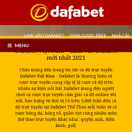
LINK VÀO DAFABET
500K CƯỢC FREE
NHÀ CÁI
MENU
Dafabet Việt Nam – Link vào Dafabet
mới nhất 2021
Chào mừng đến trang tin tức cá độ trực tuyến
Dafabet Việt Nam - Dafabet là thương hiệu cá
cược trực tuyến cung cấp tỷ lệ cược cá độ trên
nhiều sự kiện nổi bật. Dafabet mang đến người
chơi cá cược trực tuyến cảm giác cá độ online sôi
nổi, hào hứng và thú vị Có trên 5,000 trận đấu cá
độ trực tuyến tại Dafabet Thể Thao mỗi tuần từ cá
cược bóng đá, bóng rổ, quần vợt cùng nhiều môn
thể thao trực tuyến khác như : quyền anh, điền
kinh, golf.