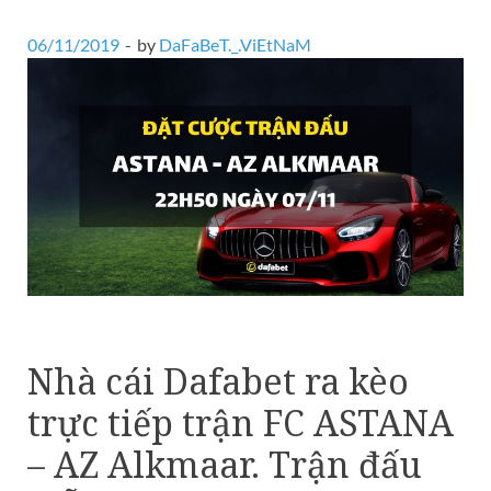
06/11/2019
-
by
DaFaBeT._.ViEtNaM
Nhà cái Dafabet ra kèo
trực tiếp trận FC ASTANA
– AZ Alkmaar. Trận đấu