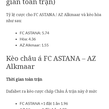
gian toàn trận)
Tỷ lệ cược cho FC ASTANA / AZ Alkmaar và kèo hòa
như sau:
FC ASTANA: 5.74
Hòa: 4.36
AZ Alkmaar: 1.55
Kèo châu á FC ASTANA – AZ
Alkmaar
Thời gian toàn trận
Dafabet ra kèo cược chấp Châu Á trận này ở mức
FC ASTANA +1 đặt 1 ăn 1.96