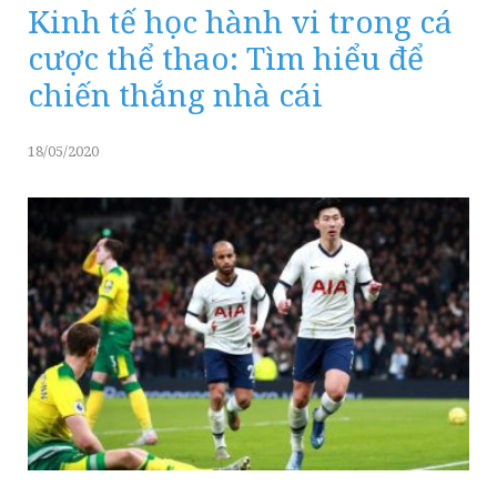
Kinh tế học hành vi trong cá
cược thể thao: Tìm hiểu để
chiến thắng nhà cái
18/05/2020