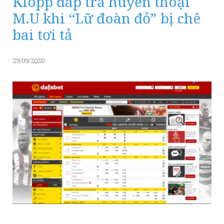
Klopp đáp trả huyền thoại
M.U khi “Lữ đoàn đỏ” bị chê
bai tơi tả
29/09/2020