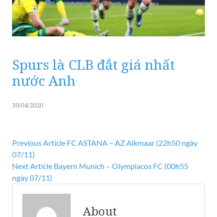
Spurs là CLB đắt giá nhất
nước Anh
30/04/2020
Previous Article
FC ASTANA – AZ Alkmaar (22h50 ngày
07/11)
Next Article
Bayern Munich – Olympiacos FC (00h55
ngày 07/11)
About