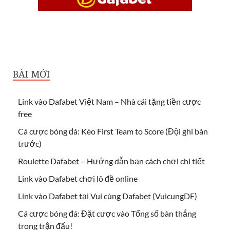
BÀI MỚI
Link vào Dafabet Việt Nam – Nhà cái tặng tiền cược
free
Cá cược bóng đá: Kèo First Team to Score (Đội ghi bàn
trước)
Roulette Dafabet – Hướng dẫn bạn cách chơi chi tiết
Link vào Dafabet chơi lô đề online
Link vào Dafabet tại Vui cùng Dafabet (VuicungDF)
Cá cược bóng đá: Đặt cược vào Tổng số bàn thắng
trong trận đấu!