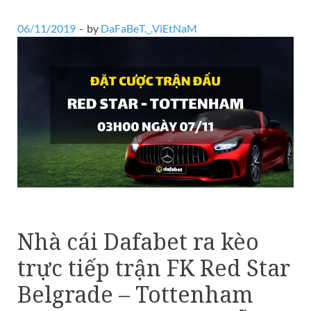
06/11/2019
-
by
DaFaBeT._.ViEtNaM
Nhà cái Dafabet ra kèo
trực tiếp trận FK Red Star
Belgrade – Tottenham