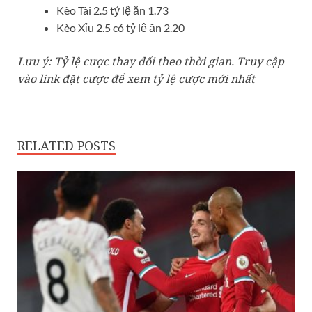
Kèo Tài 2.5 tỷ lệ ăn 1.73
Kèo Xỉu 2.5 có tỷ lệ ăn 2.20
Lưu ý: Tỷ lệ cược thay đổi theo thời gian. Truy cập
vào link đặt cược để xem tỷ lệ cược mới nhất
RELATED POSTS