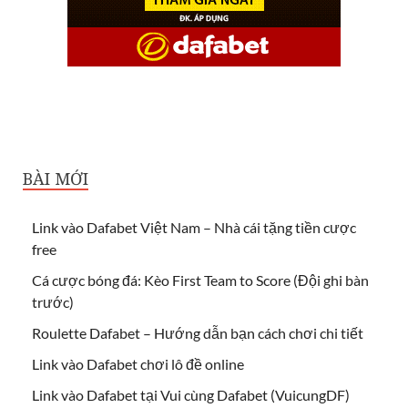
BÀI MỚI
Link vào Dafabet Việt Nam – Nhà cái tặng tiền cược
free
Cá cược bóng đá: Kèo First Team to Score (Đội ghi bàn
trước)
Roulette Dafabet – Hướng dẫn bạn cách chơi chi tiết
Link vào Dafabet chơi lô đề online
Link vào Dafabet tại Vui cùng Dafabet (VuicungDF)