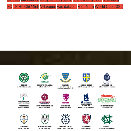
FC
TP Hồ Chí Minh
V-League
vao dafabet
Việt Nam
World Cup 2022