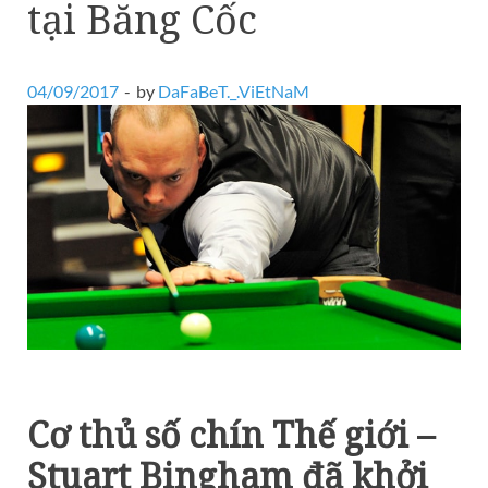
tại Băng Cốc
04/09/2017
-
by
DaFaBeT._.ViEtNaM
Cơ thủ số chín Thế giới –
Stuart Bingham đã khởi