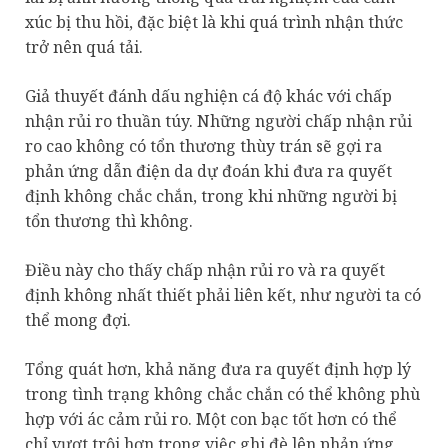
xúc bị thu hồi, đặc biệt là khi quá trình nhận thức
trở nên quá tải.
Giả thuyết đánh dấu nghiện cá độ khác với chấp
nhận rủi ro thuần túy. Những người chấp nhận rủi
ro cao không có tổn thương thùy trán sẽ gợi ra
phản ứng dẫn điện da dự đoán khi đưa ra quyết
định không chắc chắn, trong khi những người bị
tổn thương thì không.
Điều này cho thấy chấp nhận rủi ro và ra quyết
định không nhất thiết phải liên kết, như người ta có
thể mong đợi.
Tổng quát hơn, khả năng đưa ra quyết định hợp lý
trong tình trạng không chắc chắn có thể không phù
hợp với ác cảm rủi ro. Một con bạc tốt hơn có thể
chỉ vượt trội hơn trong việc ghi đè lên phản ứng