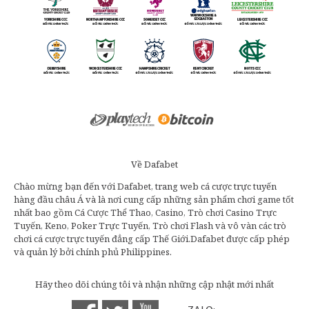
Về Dafabet
Chào mừng bạn đến với Dafabet, trang web cá cược trực tuyến
hàng đầu châu Á và là nơi cung cấp những sản phẩm chơi game tốt
nhất bao gồm Cá Cược Thể Thao, Casino, Trò chơi Casino Trực
Tuyến, Keno, Poker Trực Tuyến, Trò chơi Flash và vô vàn các trò
chơi cá cược trực tuyến đẳng cấp Thế Giới.Dafabet được cấp phép
và quản lý bởi chính phủ Philippines.
Hãy theo dõi chúng tôi và nhận những cập nhật mới nhất