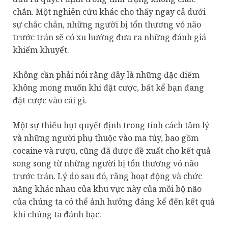
chắn. Một nghiên cứu khác cho thấy ngay cả dưới
sự chắc chắn, những người bị tổn thương vỏ não
trước trán sẽ có xu hướng đưa ra những đánh giá
khiếm khuyết.
Không cần phải nói rằng đây là những đặc điểm
không mong muốn khi đặt cược, bất kể bạn đang
đặt cược vào cái gì.
Một sự thiếu hụt quyết định trong tính cách tâm lý
và những người phụ thuộc vào ma túy, bao gồm
cocaine và rượu, cũng đã được đề xuất cho kết quả
song song từ những người bị tổn thương vỏ não
trước trán. Lý do sau đó, rằng hoạt động và chức
năng khác nhau của khu vực này của mỗi bộ não
của chúng ta có thể ảnh hưởng đáng kể đến kết quả
khi chúng ta đánh bạc.