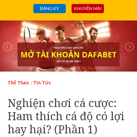
ĐĂNG KÝ
KHUYẾN MÃI
Thể Thao
/
Tin Tức
Nghiện chơi cá cược:
Ham thích cá độ có lợi
hay hại? (Phần 1)