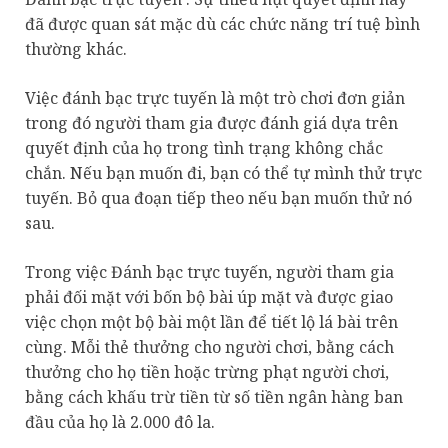
đã được quan sát mặc dù các chức năng trí tuệ bình
thường khác.
Việc đánh bạc trực tuyến là một trò chơi đơn giản
trong đó người tham gia được đánh giá dựa trên
quyết định của họ trong tình trạng không chắc
chắn. Nếu bạn muốn đi, bạn có thể tự mình thử trực
tuyến. Bỏ qua đoạn tiếp theo nếu bạn muốn thử nó
sau.
Trong việc Đánh bạc trực tuyến, người tham gia
phải đối mặt với bốn bộ bài úp mặt và được giao
việc chọn một bộ bài một lần để tiết lộ lá bài trên
cùng. Mỗi thẻ thưởng cho người chơi, bằng cách
thưởng cho họ tiền hoặc trừng phạt người chơi,
bằng cách khấu trừ tiền từ số tiền ngân hàng ban
đầu của họ là 2.000 đô la.