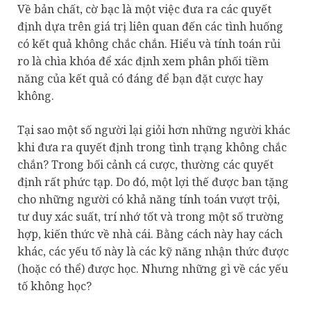
Về bản chất, cờ bạc là một việc đưa ra các quyết
định dựa trên giá trị liên quan đến các tình huống
có kết quả không chắc chắn. Hiểu và tính toán rủi
ro là chìa khóa để xác định xem phân phối tiềm
năng của kết quả có đáng để bạn đặt cược hay
không.
Tại sao một số người lại giỏi hơn những người khác
khi đưa ra quyết định trong tình trạng không chắc
chắn? Trong bối cảnh cá cược, thường các quyết
định rất phức tạp. Do đó, một lợi thế được ban tặng
cho những người có khả năng tính toán vượt trội,
tư duy xác suất, trí nhớ tốt và trong một số trường
hợp, kiến thức về nhà cái. Bằng cách này hay cách
khác, các yếu tố này là các kỹ năng nhận thức được
(hoặc có thể) được học. Nhưng những gì về các yếu
tố không học?