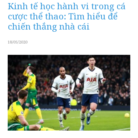
Kinh tế học hành vi trong cá
cược thể thao: Tìm hiểu để
chiến thắng nhà cái
18/05/2020