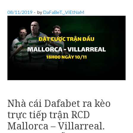
08/11/2019
-
by
DaFaBeT._.ViEtNaM
Nhà cái Dafabet ra kèo
trực tiếp trận RCD
Mallorca – Villarreal.