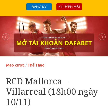
ĐĂNG KÝ
KHUYẾN MÃI
Mẹo cược
/
Thể Thao
RCD Mallorca –
Villarreal (18h00 ngày
10/11)