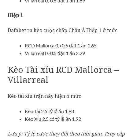
Villarreal 0,-0.5 đặt 1 ăn 1.89
Hiệp 1
Dafabet ra kèo cược chấp Châu Á Hiệp 1 ở mức
RCD Mallorca 0,+0.5 đặt 1 ăn 1.65
Villarreal 0,-0.5 đặt 1 ăn 2.29
Kèo Tài xỉu RCD Mallorca –
Villarreal
Kèo tài xỉu trận này hiện ở mức
Kèo Tài 2.5 tỷ lệ ăn 1.98
Kèo Xỉu 2.5 có tỷ lệ ăn 1.92
Lưu ý: Tỷ lệ cược thay đổi theo thời gian. Truy cập