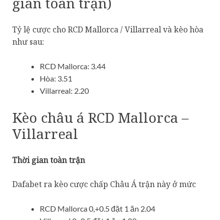
gian toàn trận)
Tỷ lệ cược cho RCD Mallorca / Villarreal và kèo hòa
như sau:
RCD Mallorca: 3.44
Hòa: 3.51
Villarreal: 2.20
Kèo châu á RCD Mallorca –
Villarreal
Thời gian toàn trận
Dafabet ra kèo cược chấp Châu Á trận này ở mức
RCD Mallorca 0,+0.5 đặt 1 ăn 2.04