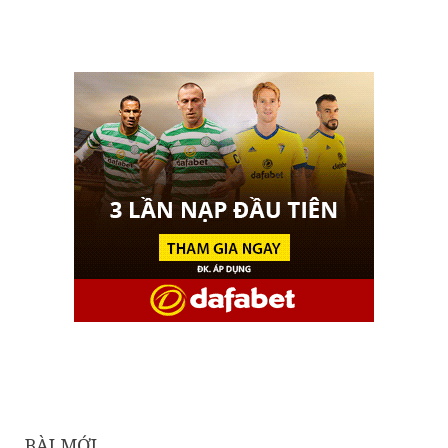
BÀI MỚI