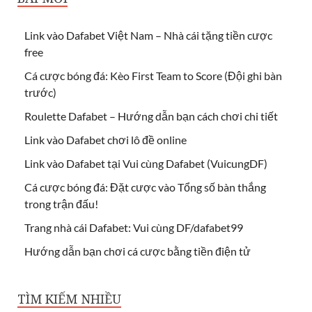
Link vào Dafabet Việt Nam – Nhà cái tặng tiền cược
free
Cá cược bóng đá: Kèo First Team to Score (Đội ghi bàn
trước)
Roulette Dafabet – Hướng dẫn bạn cách chơi chi tiết
Link vào Dafabet chơi lô đề online
Link vào Dafabet tại Vui cùng Dafabet (VuicungDF)
Cá cược bóng đá: Đặt cược vào Tổng số bàn thắng
trong trận đấu!
Trang nhà cái Dafabet: Vui cùng DF/dafabet99
Hướng dẫn bạn chơi cá cược bằng tiền điện tử
TÌM KIẾM NHIỀU