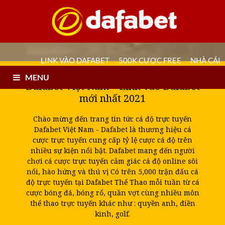
LINK VÀO DAFABET
500K CƯỢC FREE
NHÀ CÁI
MENU
Dafabet Việt Nam – Link vào Dafabet
mới nhất 2021
Chào mừng đến trang tin tức cá độ trực tuyến
Dafabet Việt Nam - Dafabet là thương hiệu cá
cược trực tuyến cung cấp tỷ lệ cược cá độ trên
nhiều sự kiện nổi bật. Dafabet mang đến người
chơi cá cược trực tuyến cảm giác cá độ online sôi
nổi, hào hứng và thú vị Có trên 5,000 trận đấu cá
độ trực tuyến tại Dafabet Thể Thao mỗi tuần từ cá
cược bóng đá, bóng rổ, quần vợt cùng nhiều môn
thể thao trực tuyến khác như : quyền anh, điền
kinh, golf.