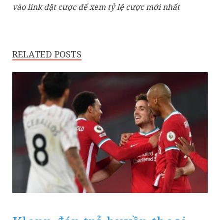
vào link đặt cược để xem tỷ lệ cược mới nhất
RELATED POSTS