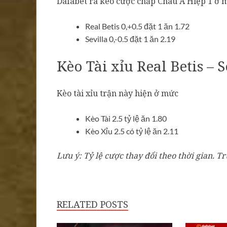
Dafabet ra kèo cược chấp Châu Á Hiệp 1 ở 
Real Betis 0,+0.5 đặt 1 ăn 1.72
Sevilla 0,-0.5 đặt 1 ăn 2.19
Kèo Tài xỉu Real Betis – S
Kèo tài xỉu trận này hiện ở mức
Kèo Tài 2.5 tỷ lệ ăn 1.80
Kèo Xỉu 2.5 có tỷ lệ ăn 2.11
Lưu ý: Tỷ lệ cược thay đổi theo thời gian. T
RELATED POSTS