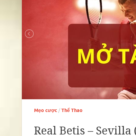
Mẹo cược
/
Thể Thao
Real Betis – Sevilla