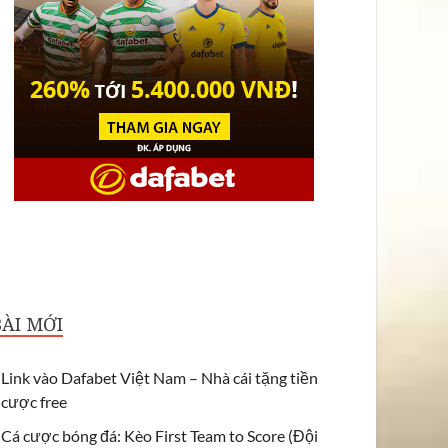
BÀI MỚI
Link vào Dafabet Việt Nam – Nhà cái tặng tiền
cược free
Cá cược bóng đá: Kèo First Team to Score (Đội