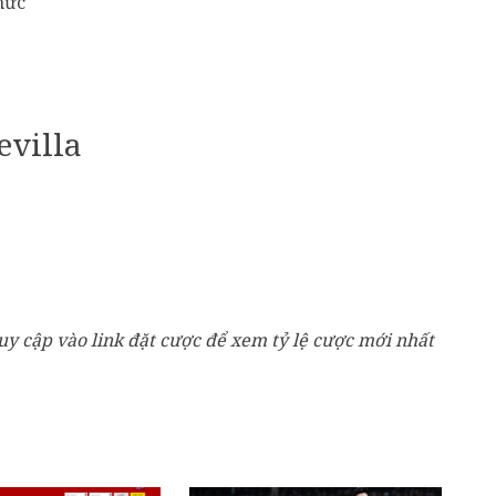
mức
evilla
ruy cập vào link đặt cược để xem tỷ lệ cược mới nhất