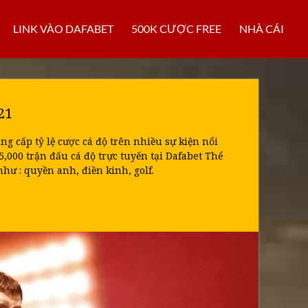
LINK VÀO DAFABET
500K CƯỢC FREE
NHÀ CÁI
21
ng cấp tỷ lệ cược cá độ trên nhiều sự kiện nổi
5,000 trận đấu cá độ trực tuyến tại Dafabet Thể
hư : quyền anh, điền kinh, golf.