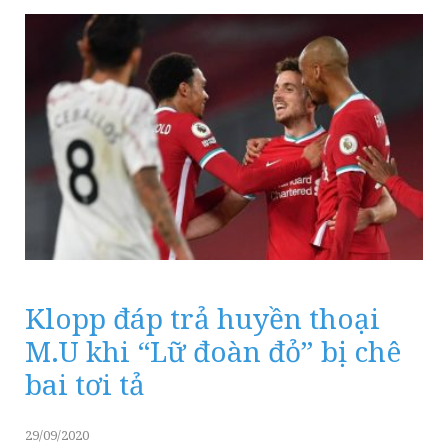
Klopp đáp trả huyền thoại
M.U khi “Lữ đoàn đỏ” bị chê
bai tơi tả
29/09/2020