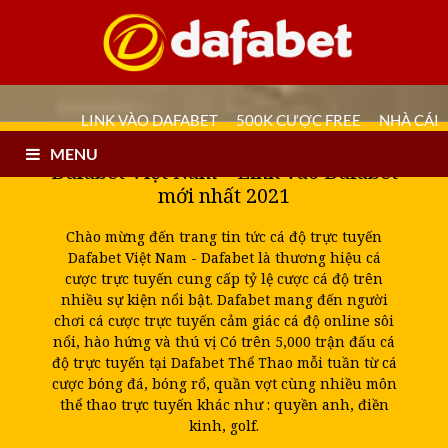
LINK VÀO DAFABET
500K CƯỢC FREE
NHÀ CÁI
MENU
Dafabet Việt Nam – Link vào Dafabet
mới nhất 2021
Chào mừng đến trang tin tức cá độ trực tuyến
Dafabet Việt Nam - Dafabet là thương hiệu cá
cược trực tuyến cung cấp tỷ lệ cược cá độ trên
nhiều sự kiện nổi bật. Dafabet mang đến người
chơi cá cược trực tuyến cảm giác cá độ online sôi
nổi, hào hứng và thú vị Có trên 5,000 trận đấu cá
độ trực tuyến tại Dafabet Thể Thao mỗi tuần từ cá
cược bóng đá, bóng rổ, quần vợt cùng nhiều môn
thể thao trực tuyến khác như : quyền anh, điền
kinh, golf.