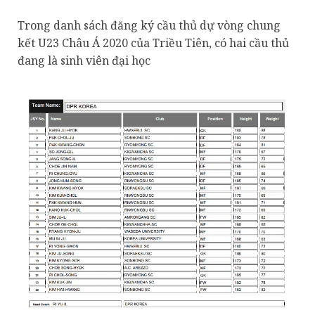
Trong danh sách đăng ký cầu thủ dự vòng chung
kết U23 Châu Á 2020 của Triều Tiên, có hai cầu thủ
đang là sinh viên đại học