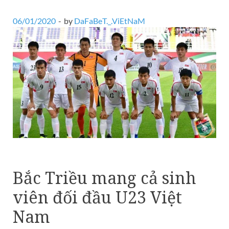
06/01/2020
-
by
DaFaBeT._.ViEtNaM
Bắc Triều mang cả sinh
viên đối đầu U23 Việt
Nam