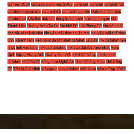
Games 2019
cá cược world cup 2018
Dafa bet
Dafabet
dafabet.net
dafabet khuyen mai
dafabetlink
dafabet nạp tiền
Dafabet Thể thao
dafabet vn
dafa link
dafebet
dang ky dafabet
Europa League
FLC
Thanh Hóa
Hoàng Anh Gia Lai
Hà Nội FC
Hải Phòng FC
khuyến mãi
cho tất cả thành viên
khuyến mãi thành viên mới
khuyến mãi thể thao
OW
Khánh Hòa
kèo bóng đá tốt nhất dafabet
La Liga
link dafabet moi
nhat
link vao dafa
link vao dafabet
link vao dafabet moi nhat
Nam
Định
Ngoại Hạng Anh
Quảng Nam FC
SHB Đà Nẵng
sportsbook
dafabet
Sài Gòn FC
Sông Lam Nghệ An
Than Quảng Ninh
Thể Công
FC
TP Hồ Chí Minh
V-League
vao dafabet
Việt Nam
World Cup 2022