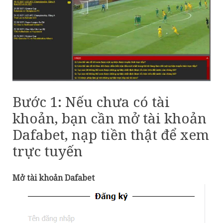
Bước 1: Nếu chưa có tài
khoản, bạn cần mở tài khoản
Dafabet, nạp tiền thật để xem
trực tuyến
Mở tài khoản Dafabet