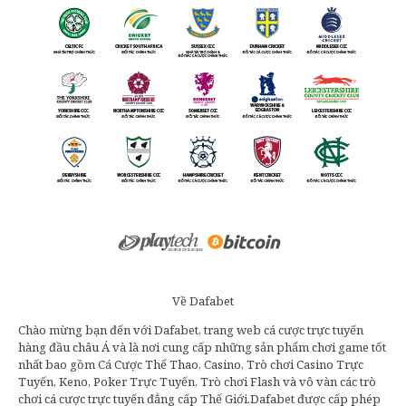
Về Dafabet
Chào mừng bạn đến với Dafabet, trang web cá cược trực tuyến
hàng đầu châu Á và là nơi cung cấp những sản phẩm chơi game tốt
nhất bao gồm Cá Cược Thể Thao, Casino, Trò chơi Casino Trực
Tuyến, Keno, Poker Trực Tuyến, Trò chơi Flash và vô vàn các trò
chơi cá cược trực tuyến đẳng cấp Thế Giới.Dafabet được cấp phép