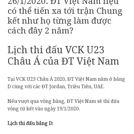
26/1/2020. ĐT Việt Nam liệu
có thể tiến xa tới trận Chung
kết như họ từng làm được
cách đây 2 năm?
Lịch thi đấu VCK U23
Châu Á của ĐT Việt Nam
Tại VCK U23 Châu Á 2020, ĐT Việt Nam nằm ở bảng
D cùng với các ĐT Jordan, Triều Tiên, UAE.
Nếu vượt qua vòng bảng, ĐT Việt Nam sẽ thi đấu
vòng tứ kết vào ngày 19/1/2020.
Lịch thi đấu bảng D: