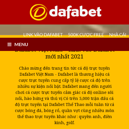
LINK VÀO DAFABET
500K CƯỢC FREE
NHÀ CÁI
MENU
Dafabet Việt Nam – Link vào Dafabet
mới nhất 2021
Chào mừng đến trang tin tức cá độ trực tuyến
Dafabet Việt Nam - Dafabet là thương hiệu cá
cược trực tuyến cung cấp tỷ lệ cược cá độ trên
nhiều sự kiện nổi bật. Dafabet mang đến người
chơi cá cược trực tuyến cảm giác cá độ online sôi
nổi, hào hứng và thú vị Có trên 5,000 trận đấu cá
độ trực tuyến tại Dafabet Thể Thao mỗi tuần từ cá
cược bóng đá, bóng rổ, quần vợt cùng nhiều môn
thể thao trực tuyến khác như : quyền anh, điền
kinh, golf.