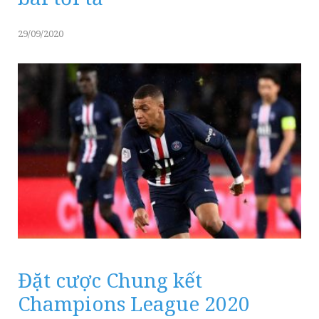
29/09/2020
Đặt cược Chung kết
Champions League 2020