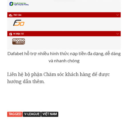
Dafabet hỗ trợ nhiều hình thức nạp tiền đa dạng, dễ dàng
và nhanh chóng
Liên hệ bộ phận Chăm sóc khách hàng để được
hướng dẫn thêm.
TAGGED
V-LEAGUE
VIỆT NAM