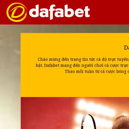
D
Chào mừng đến trang tin tức cá độ trực tuyến 
bật. Dafabet mang đến người chơi cá cược trực 
Thao mỗi tuần từ cá cược bóng đ