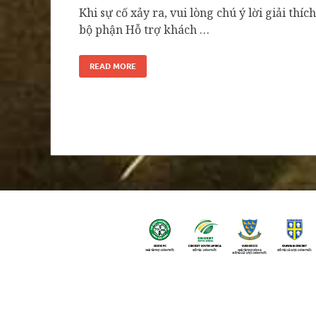
Khi sự cố xảy ra, vui lòng chú ý lời giải thíc
bộ phận Hỗ trợ khách …
READ MORE