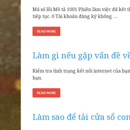
Mã số lỗi Mô tả 1001 Phiên làm việc đã kết 
tiếp tục. 0 Tài khoản đăng ký không …
READ MORE
Làm gì nếu gặp vấn đề v
Kiểm tra tình trạng kết nối internet của bạ
bạn.
READ MORE
Làm sao để tải cửa sổ co