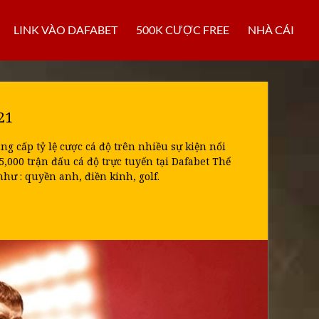
LINK VÀO DAFABET
500K CƯỢC FREE
NHÀ CÁI
21
ng cấp tỷ lệ cược cá độ trên nhiều sự kiện nổi
5,000 trận đấu cá độ trực tuyến tại Dafabet Thể
hư : quyền anh, điền kinh, golf.