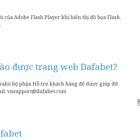
ũ của Adobe Flash Player khi hiển thị đồ họa Flash.
…
ào được trang web Dafabet?
a zalo) bộ phận Hỗ trợ khách hàng để được giúp đỡ.
ail: vnsupport@dafabet.com
afabet