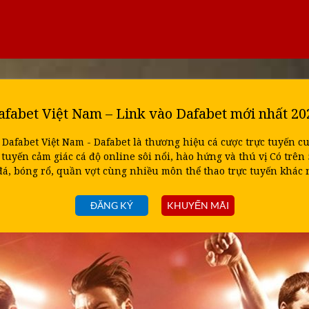
afabet Việt Nam – Link vào Dafabet mới nhất 20
Dafabet Việt Nam - Dafabet là thương hiệu cá cược trực tuyến cu
tuyến cảm giác cá độ online sôi nổi, hào hứng và thú vị Có trên 
á, bóng rổ, quần vợt cùng nhiều môn thể thao trực tuyến khác n
ĐĂNG KÝ
KHUYẾN MÃI