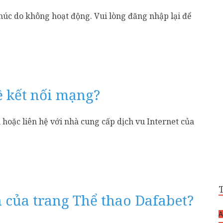
thúc do không hoạt động. Vui lòng đăng nhập lại để
ề kết nối mạng?
n hoặc liên hệ với nhà cung cấp dịch vu Internet của
n của trang Thể thao Dafabet?
A