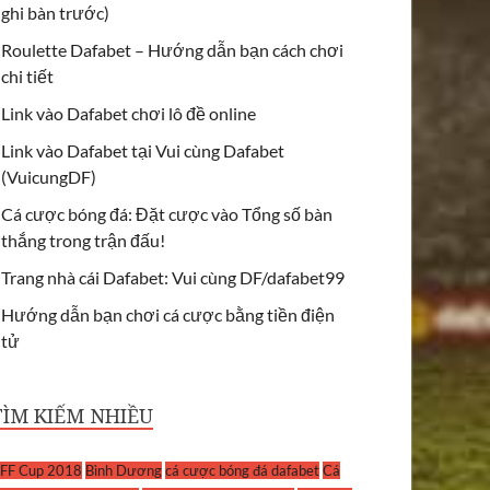
ghi bàn trước)
Roulette Dafabet – Hướng dẫn bạn cách chơi
chi tiết
Link vào Dafabet chơi lô đề online
Link vào Dafabet tại Vui cùng Dafabet
(VuicungDF)
Cá cược bóng đá: Đặt cược vào Tổng số bàn
thắng trong trận đấu!
Trang nhà cái Dafabet: Vui cùng DF/dafabet99
Hướng dẫn bạn chơi cá cược bằng tiền điện
tử
TÌM KIẾM NHIỀU
FF Cup 2018
Bình Dương
cá cược bóng đá dafabet
Cá