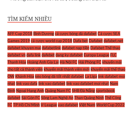
TÌM KIẾM NHIỀU
AFF Cup 2018
Bình Dương
cá cược bóng đá dafabet
Cá cược SEA
Games 2019
cá cược world cup 2018
Dafa bet
Dafabet
dafabet.net
dafabet khuyen mai
dafabetlink
dafabet nạp tiền
Dafabet Thể thao
dafabet vn
dafa link
dafebet
dang ky dafabet
Europa League
FLC
Thanh Hóa
Hoàng Anh Gia Lai
Hà Nội FC
Hải Phòng FC
khuyến mãi
cho tất cả thành viên
khuyến mãi thành viên mới
khuyến mãi thể thao
OW
Khánh Hòa
kèo bóng đá tốt nhất dafabet
La Liga
link dafabet moi
nhat
link vao dafa
link vao dafabet
link vao dafabet moi nhat
Nam
Định
Ngoại Hạng Anh
Quảng Nam FC
SHB Đà Nẵng
sportsbook
dafabet
Sài Gòn FC
Sông Lam Nghệ An
Than Quảng Ninh
Thể Công
FC
TP Hồ Chí Minh
V-League
vao dafabet
Việt Nam
World Cup 2022