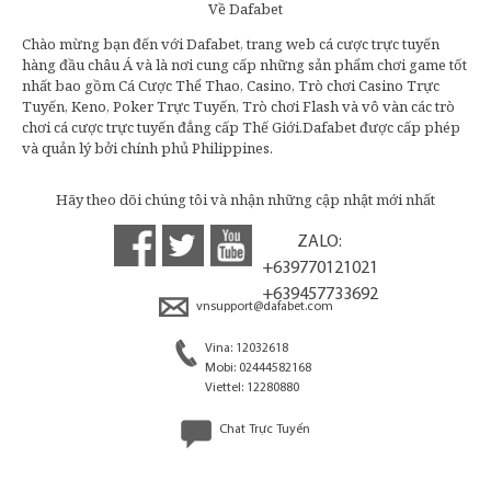
Về Dafabet
Chào mừng bạn đến với Dafabet, trang web cá cược trực tuyến
hàng đầu châu Á và là nơi cung cấp những sản phẩm chơi game tốt
nhất bao gồm Cá Cược Thể Thao, Casino, Trò chơi Casino Trực
Tuyến, Keno, Poker Trực Tuyến, Trò chơi Flash và vô vàn các trò
chơi cá cược trực tuyến đẳng cấp Thế Giới.Dafabet được cấp phép
và quản lý bởi chính phủ Philippines.
Hãy theo dõi chúng tôi và nhận những cập nhật mới nhất
ZALO:
+639770121021
+639457733692
vnsupport@dafabet.com
Vina: 12032618
Mobi: 02444582168
Viettel: 12280880
Chat Trực Tuyến