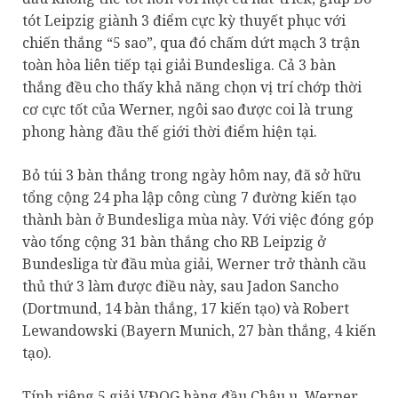
tót Leipzig giành 3 điểm cực kỳ thuyết phục với
chiến thắng “5 sao”, qua đó chấm dứt mạch 3 trận
toàn hòa liên tiếp tại giải Bundesliga. Cả 3 bàn
thắng đều cho thấy khả năng chọn vị trí chớp thời
cơ cực tốt của Werner, ngôi sao được coi là trung
phong hàng đầu thế giới thời điểm hiện tại.
Bỏ túi 3 bàn thắng trong ngày hôm nay, đã sở hữu
tổng cộng 24 pha lập công cùng 7 đường kiến tạo
thành bàn ở Bundesliga mùa này. Với việc đóng góp
vào tổng cộng 31 bàn thắng cho RB Leipzig ở
Bundesliga từ đầu mùa giải, Werner trở thành cầu
thủ thứ 3 làm được điều này, sau Jadon Sancho
(Dortmund, 14 bàn thắng, 17 kiến tạo) và Robert
Lewandowski (Bayern Munich, 27 bàn thắng, 4 kiến
tạo).
Tính riêng 5 giải VĐQG hàng đầu Châu u, Werner