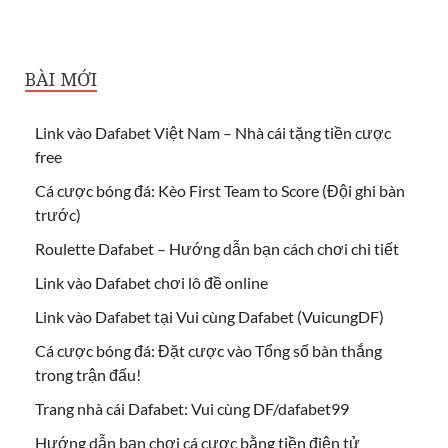
BÀI MỚI
Link vào Dafabet Việt Nam – Nhà cái tặng tiền cược
free
Cá cược bóng đá: Kèo First Team to Score (Đội ghi bàn
trước)
Roulette Dafabet – Hướng dẫn bạn cách chơi chi tiết
Link vào Dafabet chơi lô đề online
Link vào Dafabet tại Vui cùng Dafabet (VuicungDF)
Cá cược bóng đá: Đặt cược vào Tổng số bàn thắng
trong trận đấu!
Trang nhà cái Dafabet: Vui cùng DF/dafabet99
Hướng dẫn bạn chơi cá cược bằng tiền điện tử