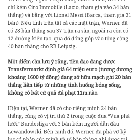
chỉ kém Ciro Immobile (Lazio, tham gia vào 34 bàn
thắng) và bằng với Lionel Messi (Barca, tham gia 31
bàn). Nếu tính trên tất cả các mặt trận, Werner đã
có 28 bàn thắng sau 37 trận ra sân, ngoài ra còn có
12 đường kiến tạo, qua đó đóng góp vào tổng cộng
40 bàn thắng cho RB Leipzig.
Một điểm cần lưu ý rằng, tiền đạo đang được
Transfermarkt định giá 64 triệu euro (tương đương
khoảng 1600 tỷ đồng) đang sở hữu mạch ghi 20 bàn
thắng liên tiếp từ những tình huống bóng sống,
không có bất cứ quả đá phạt 11m nào.
Hiện tại, Werner đã có cho riêng mình 24 bàn
thắng, củng cố vị trí thứ 2 trong cuộc đua “Vua phá
lưới” Bundesliga với 3 bàn kém người dẫn đầu
Lewandowski. Bên cạnh đó, Werner đã phá vỡ kỷ
lục cá nhân của mình về số bàn thắng ghi được tại