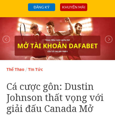
ĐĂNG KÝ
KHUYẾN MÃI
Thể Thao
/
Tin Tức
Cá cược gôn: Dustin
Johnson thất vọng với
giải đấu Canada Mở