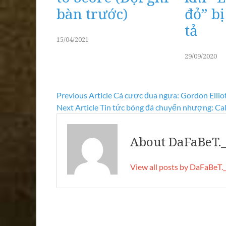
bàn trước)
đỏ” b
tả
15/04/2021
29/09/2020
Previous Article
Cá cược đua ngựa: Gordon Elliot
Next Article
Tin tức bóng đá chuyển nhượng: Ca
About DaFaBeT.
View all posts by DaFaBeT