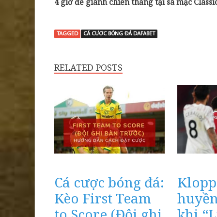
4 giờ để giành chiến thắng tại sa mạc Classic
TAGGED
CÁ CƯỢC BÓNG ĐÁ DAFABET
RELATED POSTS
Cá cược bóng đá:
Klopp
Kèo First Team
huyền
to Score (Đội ghi
khi “L