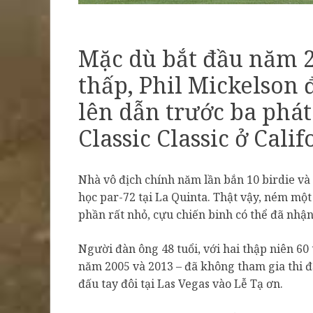
Mặc dù bắt đầu năm 
thấp, Phil Mickelson 
lên dẫn trước ba phá
Classic Classic ở Calif
Nhà vô địch chính năm lần bắn 10 birdie và
học par-72 tại La Quinta. Thật vậy, ném một
phần rất nhỏ, cựu chiến binh có thể đã nhậ
Người đàn ông 48 tuổi, với hai thập niên 6
năm 2005 và 2013 – đã không tham gia thi đ
đấu tay đôi tại Las Vegas vào Lễ Tạ ơn.