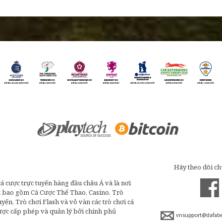
Hãy theo dõi ch
 cược trực tuyến hàng đầu châu Á và là nơi
 bao gồm Cá Cược Thể Thao, Casino, Trò
ến, Trò chơi Flash và vô vàn các trò chơi cá
ược cấp phép và quản lý bởi chính phủ
vnsupport@dafab