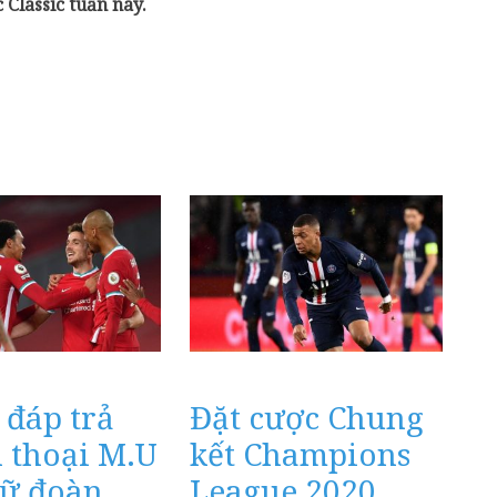
 Classic tuần này.
 đáp trả
Đặt cược Chung
 thoại M.U
kết Champions
ữ đoàn
League 2020