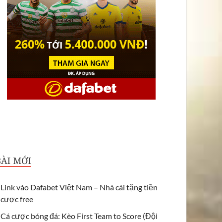
BÀI MỚI
Link vào Dafabet Việt Nam – Nhà cái tặng tiền
cược free
Cá cược bóng đá: Kèo First Team to Score (Đội