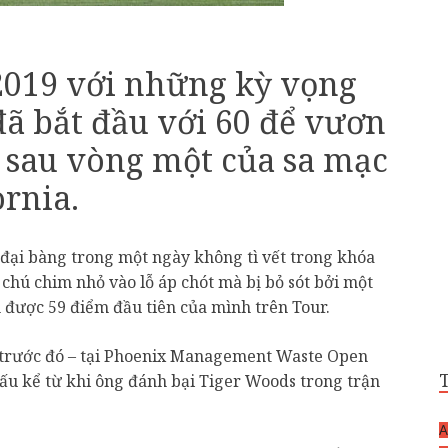
2019 với những kỳ vọng
đã bắt đầu với 60 để vươn
t sau vòng một của sa mạc
ornia.
 đại bàng trong một ngày không tì vết trong khóa
 chú chim nhỏ vào lỗ áp chót mà bị bỏ sót bởi một
n được 59 điểm đầu tiên của mình trên Tour.
0 trước đó – tại Phoenix Management Waste Open
ấu kể từ khi ông đánh bại Tiger Woods trong trận
A