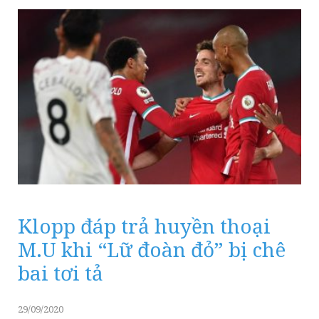
Klopp đáp trả huyền thoại
M.U khi “Lữ đoàn đỏ” bị chê
bai tơi tả
29/09/2020