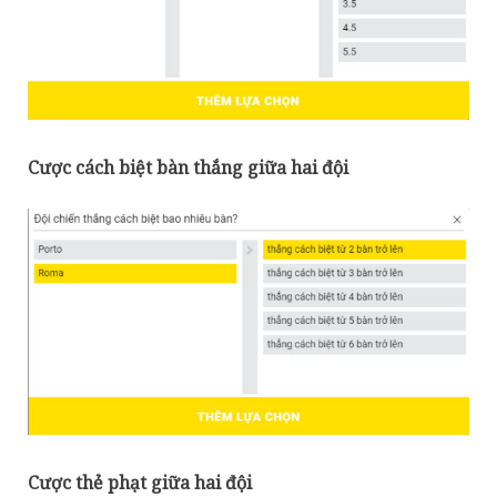
Cược cách biệt bàn thắng giữa hai đội
Cược thẻ phạt giữa hai đội