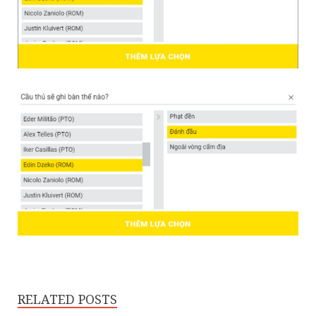
RELATED POSTS