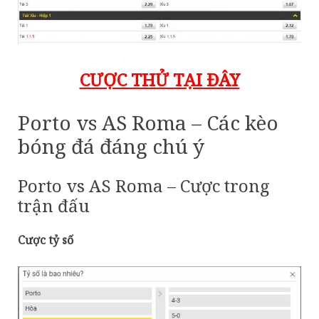
CƯỢC THỬ TẠI ĐÂY
Porto vs AS Roma – Các kèo
bóng đá đáng chú ý
Porto vs AS Roma – Cược trong
trận đấu
Cược tỷ số