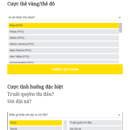
Cược thẻ vàng/thẻ đỏ
Cược tình huống đặc biệt
Truất quyền thi đấu?
Sút dội xà?