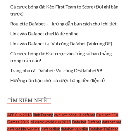
Cá cược bóng đá: Kèo First Team to Score (Đội ghi bàn
trước)
Roulette Dafabet – Hướng dẫn bạn cách chơi chi tiết
Link vào Dafabet chơi lô đề online
Link vào Dafabet tại Vui cùng Dafabet (VuicungDF)
Cá cược bóng đá: Đặt cược vào Tổng số bàn thắng
trong trận đấu!
Trang nhà cái Dafabet: Vui cùng DF/dafabet99
Hướng dẫn bạn chơi cá cược bằng tiền điện tử
TÌM KIẾM NHIỀU
AFF Cup 2018
Bình Dương
cá cược bóng đá dafabet
Cá cược SEA
Games 2019
cá cược world cup 2018
Dafa bet
Dafabet
dafabet.net
dafabet khuyen mai
dafabetlink
dafabet nạp tiền
Dafabet Thể thao