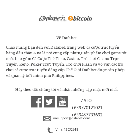
Về Dafabet
Chào mừng bạn đến với Dafabet, trang web cá cược trực tuyến
hàng đầu châu Á và là nơi cung cấp những sản phẩm chơi game tốt
nhất bao gồm Cá Cược Thể Thao, Casino, Trò chơi Casino Trực
Tuyến, Keno, Poker Trực Tuyến, Trò chơi Flash và vô vàn các trò
chơi cá cược trực tuyến đẳng cấp Thế Giới.Dafabet được cấp phép
và quản lý bởi chính phủ Philippines.
Hãy theo dõi chúng tôi và nhận những cập nhật mới nhất
ZALO:
+639770121021
+639457733692
vnsupport@dafabet.com
Vina: 12032618