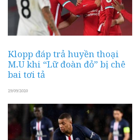
Klopp đáp trả huyền thoại
M.U khi “Lữ đoàn đỏ” bị chê
bai tơi tả
29/09/2020