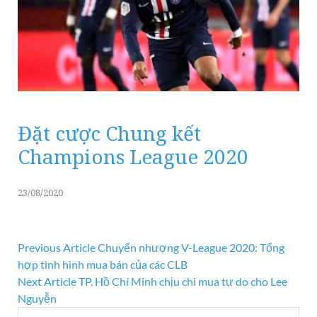
Đặt cược Chung kết
Champions League 2020
23/08/2020
Previous Article
Chuyển nhượng V-League 2020: Tổng
hợp tình hình mua bán của các CLB
Next Article
TP. Hồ Chí Minh chịu chi mua tự do cho Lee
Nguyễn