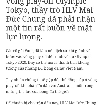
vòng play-off Olympic
Tokyo, thầy trò HLV Mai
Đức Chung đã phải nhận
một tin rất buồn về mặt
lực lượng.
Các cô gái Vàng đã làm nên lịch sử khi giành vé
bước vào vòng play-off để tranh vé dự Olympic
Tokyo 2020. Đây có thể nói là thành tích không
tưởng của những ĐT bóng đá nữ Việt Nam.
Tuy nhiên chúng ta sẽ gặp đối thủ đẳng cấp ở vòng
play-off khi phải đối đầu với Australia, một trong
những thế lực của bóng đá thế giới.
Để chuẩn bị cho trận đấu này, HLV Mai Đức Chung