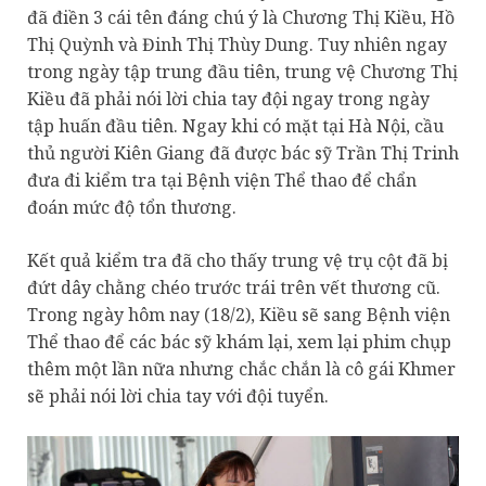
đã điền 3 cái tên đáng chú ý là Chương Thị Kiều, Hồ
Thị Quỳnh và Đinh Thị Thùy Dung. Tuy nhiên ngay
trong ngày tập trung đầu tiên, trung vệ Chương Thị
Kiều đã phải nói lời chia tay đội ngay trong ngày
tập huấn đầu tiên. Ngay khi có mặt tại Hà Nội, cầu
thủ người Kiên Giang đã được bác sỹ Trần Thị Trinh
đưa đi kiểm tra tại Bệnh viện Thể thao để chẩn
đoán mức độ tổn thương.
Kết quả kiểm tra đã cho thấy trung vệ trụ cột đã bị
đứt dây chằng chéo trước trái trên vết thương cũ.
Trong ngày hôm nay (18/2), Kiều sẽ sang Bệnh viện
Thể thao để các bác sỹ khám lại, xem lại phim chụp
thêm một lần nữa nhưng chắc chắn là cô gái Khmer
sẽ phải nói lời chia tay với đội tuyển.