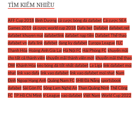
TÌM KIẾM NHIỀU
AFF Cup 2018
Bình Dương
cá cược bóng đá dafabet
Cá cược SEA
Games 2019
cá cược world cup 2018
Dafa bet
Dafabet
dafabet.net
dafabet khuyen mai
dafabetlink
dafabet nạp tiền
Dafabet Thể thao
dafabet vn
dafa link
dafebet
dang ky dafabet
Europa League
FLC
Thanh Hóa
Hoàng Anh Gia Lai
Hà Nội FC
Hải Phòng FC
khuyến mãi
cho tất cả thành viên
khuyến mãi thành viên mới
khuyến mãi thể thao
OW
Khánh Hòa
kèo bóng đá tốt nhất dafabet
La Liga
link dafabet moi
nhat
link vao dafa
link vao dafabet
link vao dafabet moi nhat
Nam
Định
Ngoại Hạng Anh
Quảng Nam FC
SHB Đà Nẵng
sportsbook
dafabet
Sài Gòn FC
Sông Lam Nghệ An
Than Quảng Ninh
Thể Công
FC
TP Hồ Chí Minh
V-League
vao dafabet
Việt Nam
World Cup 2022