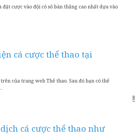
à đặt cược vào đội có số bàn thắng cao nhất dựa vào
ện cá cược thể thao tại
trên của trang web Thể thao. Sau đó bạn có thể
…
 dịch cá cược thể thao như