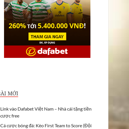
BÀI MỚI
Link vào Dafabet Việt Nam – Nhà cái tặng tiền
cược free
Cá cược bóng đá: Kèo First Team to Score (Đội