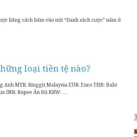
á cược bắng cách bấm vào nút “Danh sách cược” nằm ở
hững loại tiền tệ nào?
g Anh MYR: Ringgit Malaysia EUR: Euro THB: Baht
sia INR: Rupee Ấn Độ KRW: …
A