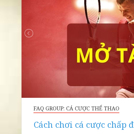
FAQ GROUP:
CÁ CƯỢC THỂ THAO
Cách chơi cá cược chấp 