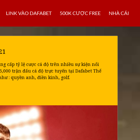
LINK VÀO DAFABET
500K CƯỢC FREE
NHÀ CÁI
21
ng cấp tỷ lệ cược cá độ trên nhiều sự kiện nổi
5,000 trận đấu cá độ trực tuyến tại Dafabet Thể
hư : quyền anh, điền kinh, golf.