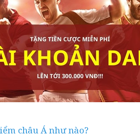
điểm châu Á như nào?